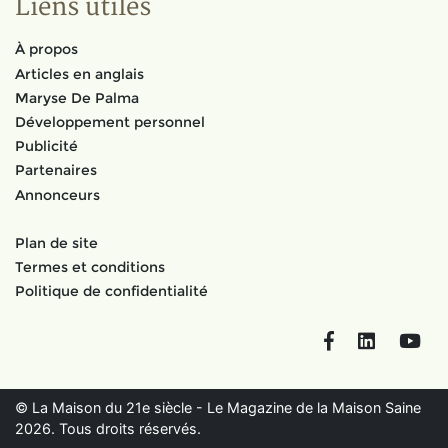
Liens utiles
À propos
Articles en anglais
Maryse De Palma
Développement personnel
Publicité
Partenaires
Annonceurs
Plan de site
Termes et conditions
Politique de confidentialité
Facebook
LinkedIn
You
© La Maison du 21e siècle - Le Magazine de la Maison Saine
2026. Tous droits réservés.