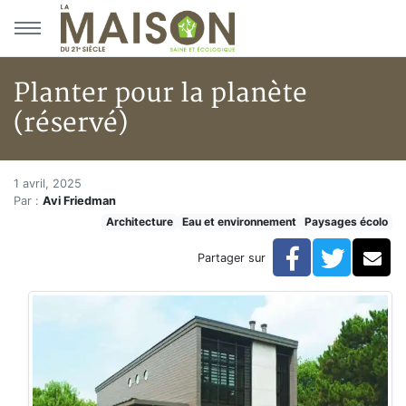
Aller au menu principal
Aller au contenu principal
Planter pour la planète
(réservé)
Planter pour la planète (réserv
Accueil
1 avril, 2025
Par :
Avi Friedman
Articles
Architecture
Eau et environnement
Paysages écolo
Eau et environnement
Eau et environnement
Facebook
Twitte
Co
Partager sur
Planter pour la planète (réservé)