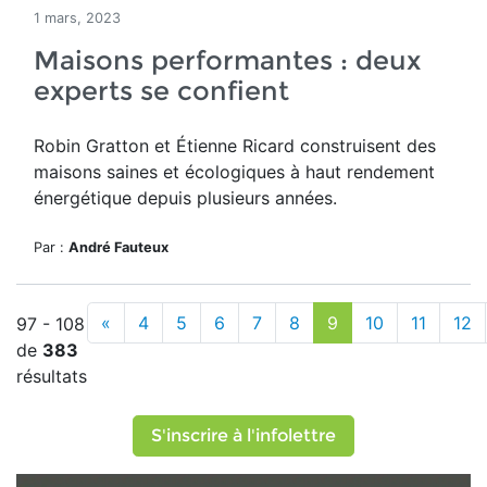
1 mars, 2023
Maisons performantes : deux
experts se confient
Robin Gratton et Étienne Ricard construisent des
maisons saines et écologiques à haut rendement
énergétique depuis plusieurs années.
Par :
André Fauteux
«
4
5
6
7
8
9
10
11
12
97 - 108
de
383
résultats
S'inscrire à l'infolettre