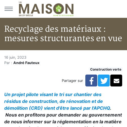
Aller au menu principal
Aller au contenu principal
Recyclage des matériaux :
mesures structurantes en vue
Recyclage des matériaux : mes
Accueil
16 juin, 2023
Par :
André Fauteux
Articles
Construction verte
Construction verte
Enveloppe du bâtiment
Facebook
Twitte
Co
Partager sur
Recyclage des matériaux : mesures structurantes en 
Un projet pilote visant le tri sur chantier des
résidus de construction, de rénovation et de
démolition (CRD) vient d'être lancé par l'APCHQ
.
Nous en profitons pour demander au gouvernement
de nous informer sur la réglementation en la matière