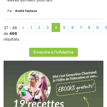
élèves suffisent pourtant.
Par :
André Fauteux
«
1
2
3
4
5
6
7
8
9
1
37 - 48
de
466
résultats
S'inscrire à l'infolettre