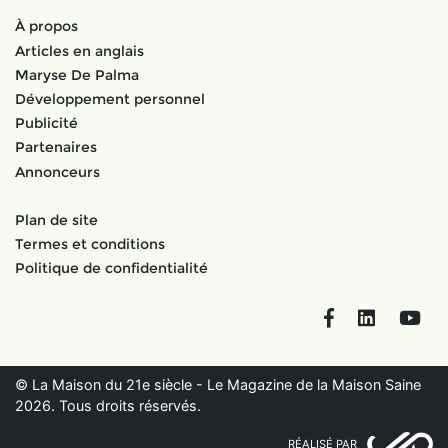
À propos
Articles en anglais
Maryse De Palma
Développement personnel
Publicité
Partenaires
Annonceurs
Plan de site
Termes et conditions
Politique de confidentialité
Facebook
LinkedIn
You
© La Maison du 21e siècle - Le Magazine de la Maison Saine
2026. Tous droits réservés.
RÉALISÉ PAR