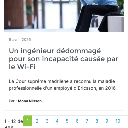
9 avril, 2026
Un ingénieur dédommagé
pour son incapacité causée par
le Wi-Fi
La Cour suprême madrilène a reconnu la maladie
professionnelle d'un employé d'Ericsson, en 2016.
Par :
Mona Nilsson
1
2
3
4
5
6
7
8
9
10
1 - 12 de