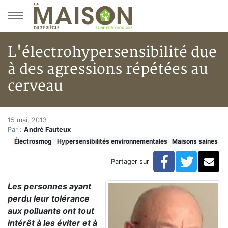
Aller au menu principal
Aller au contenu principal
L'électrohypersensibilité due
à des agressions répétées au
cerveau
L'électrohypersensibilité due 
Accueil
15 mai, 2013
Par :
André Fauteux
Articles
Électrosmog
Hypersensibilités environnementales
Maisons saines
Maisons saines
Hypersensibilités environnementales
Facebook
Twitte
Co
Partager sur
L'électrohypersensibilité due à des agressions répété
Les personnes ayant
perdu leur tolérance
aux polluants ont tout
intérêt à les éviter et à