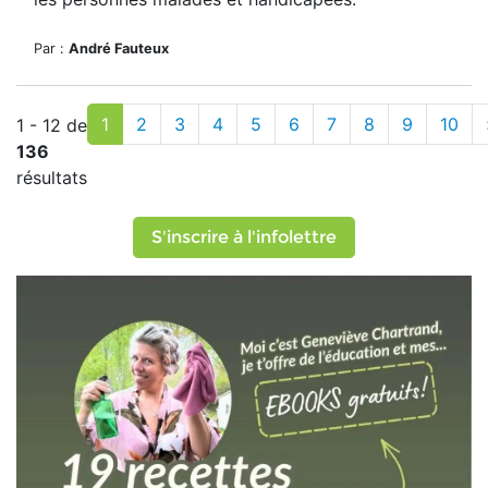
Par :
André Fauteux
1
2
3
4
5
6
7
8
9
10
1 - 12 de
136
résultats
S'inscrire à l'infolettre