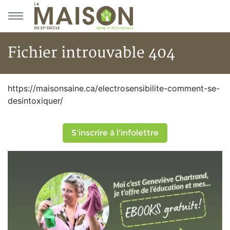
Aller au menu principal
Aller au contenu principal
Fichier introuvable 404
Fichier introuvable 404
https://maisonsaine.ca/electrosensibilite-comment-se-
desintoxiquer/
S'inscrire à l'infolettre