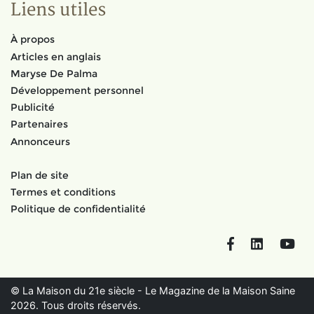
Liens utiles
À propos
Articles en anglais
Maryse De Palma
Développement personnel
Publicité
Partenaires
Annonceurs
Plan de site
Termes et conditions
Politique de confidentialité
Facebook
LinkedIn
You
© La Maison du 21e siècle - Le Magazine de la Maison Saine
2026. Tous droits réservés.