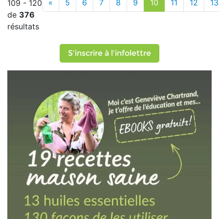
«
5
6
7
8
9
10
11
12
13
109 - 120
de
376
résultats
S'inscrire à l'infolettre