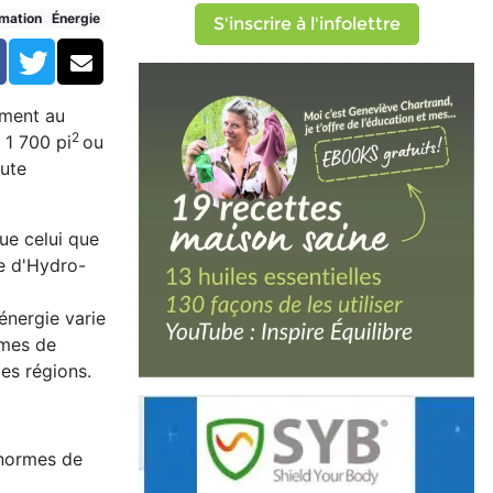
mation
Énergie
S'inscrire à l'infolettre
Facebook
Twitter
Courriel
ement au
2
 1 700 pi
ou
ute
ue celui que
le d'Hydro-
énergie varie
èmes de
es régions.
s normes de