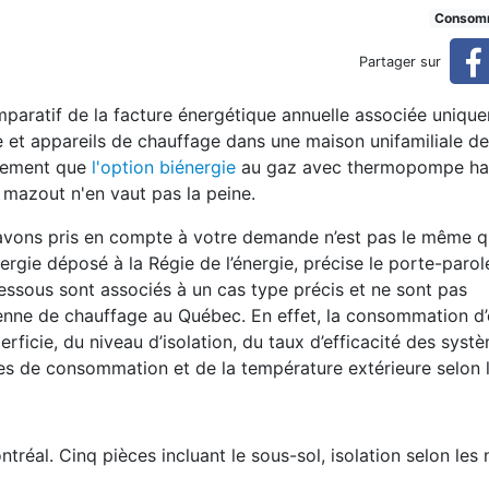
chauffage
Consom
Partager sur
aratif de la facture énergétique annuelle associée uniqu
 et appareils de chauffage dans une maison unifamiliale de
irement que
l'option biénergie
au gaz avec thermopompe ha
 mazout n'en vaut pas la peine.
 avons pris en compte à votre demande n’est pas le même q
ergie déposé à la Régie de l’énergie, précise le porte-paro
essous sont associés à un cas type précis et ne sont pas
nne de chauffage au Québec. En effet, la consommation d’
ficie, du niveau d’isolation, du taux d’efficacité des syst
es de consommation et de la température extérieure selon l
tréal. Cinq pièces incluant le sous-sol, isolation selon le