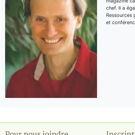
magazine can
chef. Il a é
Ressources p
et conférenc
Pour nous joindre
Inscript