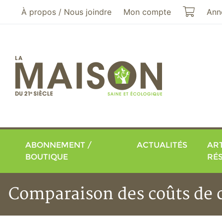
Aller au menu principal
Aller au contenu principal
Mon pa
À propos / Nous joindre
Mon compte
Ann
ABONNEMENT /
ACTUALITÉS
ART
BOUTIQUE
RÉ
Comparaison des coûts de 