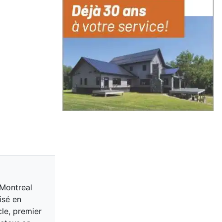
 Montreal
isé en
cle, premier