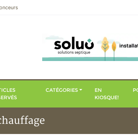
nier
onceurs
ICLES
CATÉGORIES
EN
P
SERVÉS
KIOSQUE!
chauffage