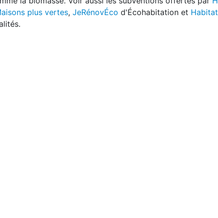
comme la biomasse. Voir aussi les subventions offertes par
H
aisons plus vertes
,
JeRénovÉco
d'Écohabitation et
Habitat
lités.