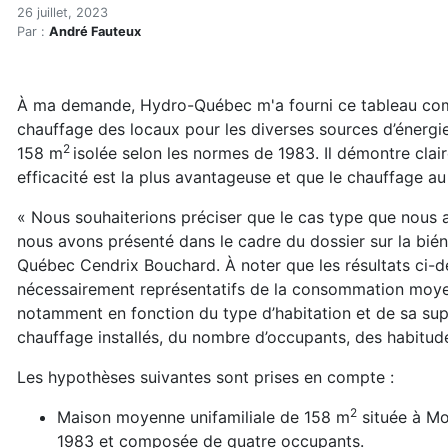
Comparaison des coûts de 
Accueil
26 juillet, 2023
Par :
André Fauteux
Articles
Énergie
Chauffage
À ma demande, Hydro-Québec m'a fourni ce tableau comp
Comparaison des coûts de chauffage
chauffage des locaux pour les diverses sources d’énergie
2
158 m
isolée selon les normes de 1983. Il démontre cla
efficacité est la plus avantageuse et que le chauffage au
« Nous souhaiterions préciser que le cas type que nous
nous avons présenté dans le cadre du dossier sur la bién
Québec Cendrix Bouchard. À noter que les résultats ci-d
nécessairement représentatifs de la consommation moye
notamment en fonction du type d’habitation et de sa super
chauffage installés, du nombre d’occupants, des habitud
Les hypothèses suivantes sont prises en compte :
2
Maison moyenne unifamiliale de 158 m
située à Mon
1983 et composée de quatre occupants.