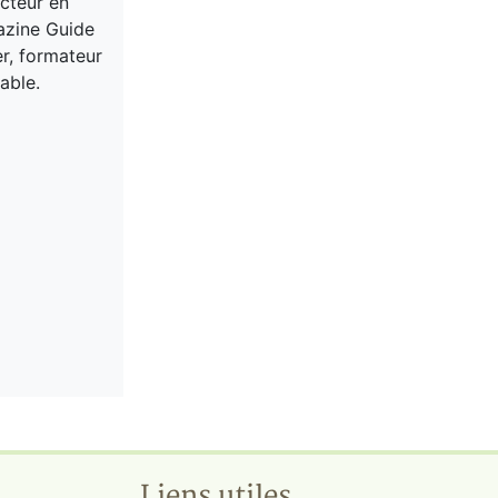
acteur en
gazine Guide
er, formateur
able.
Liens utiles