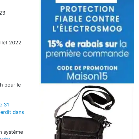
023
llet 2022
h pour le
e 31
terdit dans
un système