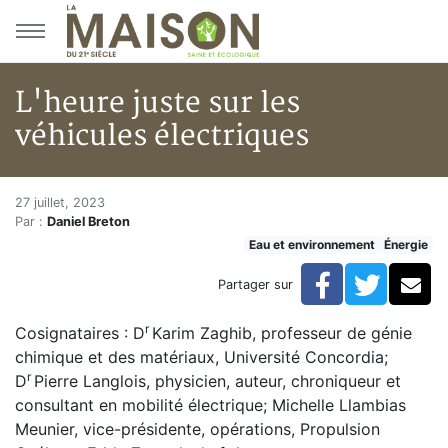
Aller au menu principal
Aller au contenu principal
L'heure juste sur les
véhicules électriques
L'heure juste sur les véhicules
Accueil
27 juillet, 2023
Par :
Daniel Breton
Articles
Eau et environnement
Énergie
Énergie
Chauffage
Facebook
Twitte
Co
Partager sur
L'heure juste sur les véhicules électriques
r
Cosignataires : D
Karim Zaghib, professeur de génie
chimique et des matériaux, Université Concordia;
r
D
Pierre Langlois, physicien, auteur, chroniqueur et
consultant en mobilité électrique; Michelle Llambias
Meunier, vice-présidente, opérations, Propulsion