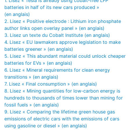
1. Lisez « Tesla is already using cobalt-free LFP
batteries in half of its new cars produced »
(en anglais)
2. Lisez « Positive electrode : Lithium iron phosphate
author links open overlay panel » (en anglais)
3. Lisez un texte du Cobalt Institute (en anglais)
4. Lisez « EU lawmakers approve legislation to make
batteries greener » (en anglais)
5. Lisez « This abundant material could unlock cheaper
batteries for EVs » (en anglais)
6. Lisez « Mineral requirements for clean energy
transitions » (en anglais)
7. Lisez « Final consumption » (en anglais)
8. Lisez « Mining quantities for low-carbon energy is
hundreds to thousands of times lower than mining for
fossil fuels » (en anglais)
9. Lisez « Comparing the lifetime green house gas
emissions of electric cars with the emissions of cars
using gasoline or diesel » (en anglais)