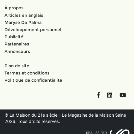
À propos
Articles en anglais
Maryse De Palma
Développement personnel
Publicité
Partenaires
Annonceurs
Plan de site
Termes et conditions
Politique de confidentialité
Facebook
LinkedIn
You
© La Maison du 21e siècle - Le Magazine de la Maison Saine
2026. Tous droits réservés.
RÉALISÉ PAR