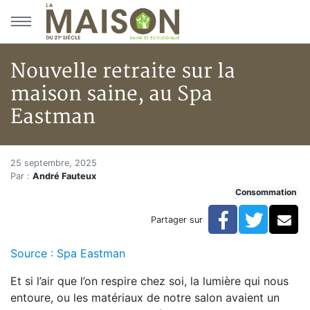
Aller au menu principal
Aller au contenu principal
Nouvelle retraite sur la
maison saine, au Spa
Eastman
Nouvelle retraite sur la maiso
Accueil
25 septembre, 2025
Par :
André Fauteux
Articles
Consommation
Consommation
Nouvelle retraite sur la maison saine, au Spa Eastman
Facebook
Twitte
Co
Partager sur
Source : Spa Eastman
Et si l’air que l’on respire chez soi, la lumière qui nous
entoure, ou les matériaux de notre salon avaient un