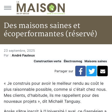
Aller au menu principal
Aller au contenu principal
Des maisons saines et
écoperformantes (réservé)
Des maisons saines et écoperf
Accueil
23 septembre, 2025
Par :
André Fauteux
Articles
Construction verte
Électrosmog
Maisons saines
Maisons saines
Hypersensibilités environnementales
Facebook
Twitte
Co
Partager sur
Des maisons saines et écoperformantes (réservé)
« Je construis pour avoir le meilleur rendu au coût le
plus raisonnable possible, comme si c'était chez nous.
Mes clients, d'habitude, ils me rappellent pour des
nouveaux projets », dit Michaël Tanguay.
Après s’être inscrit à l’Université Laval, ce Gaspésien a