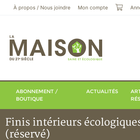
Aller au menu principal
Aller au contenu principal
Mon pa
À propos / Nous joindre
Mon compte
Ann
ABONNEMENT /
ACTUALITÉS
ART
BOUTIQUE
RÉ
Finis intérieurs écologique
(réservé)