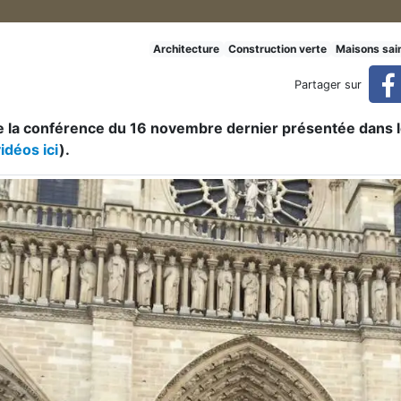
s : de la maison intemporelle
Architecture
Construction verte
Maisons sai
Partager sur
de la conférence du 16 novembre dernier présentée dans 
le à la maison du futur (réservé)
idéos ici
).