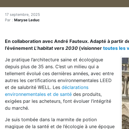
Finis intérieurs écologique
Accueil
17 septembre, 2025
Par :
Maryse Leduc
Articles
Maisons saines
Hypersensibilités environnementales
En collaboration avec André Fauteux. Adapté à partir 
Finis intérieurs écologiques : de la maison intemporel
l’événement
L’habitat vers 2030
(visionner
toutes les v
Je pratique l’architecture saine et écologique
depuis plus de 35 ans. C’est un milieu qui a
tellement évolué ces dernières années, avec entre
autres les certifications environnementales LEED
et de salubrité WELL. Les
déclarations
environnementales et de santé
des produits,
exigées par les acheteurs, font évoluer l’intégrité
du marché.
Je suis tombée dans la marmite de potion
magique de la santé et de l’écologie à une époque