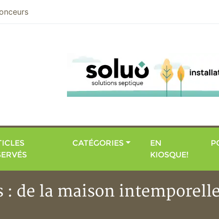
nier
onceurs
ICLES
CATÉGORIES
EN
P
SERVÉS
KIOSQUE!
s : de la maison intemporelle