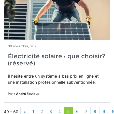
30 novembre, 2025
Électricité solaire : que choisir?
(réservé)
Il hésite entre un système à bas prix en ligne et
une installation profesionnelle subventionnée.
Par :
André Fauteux
«
1
2
3
4
5
6
7
8
9
1
49 - 60