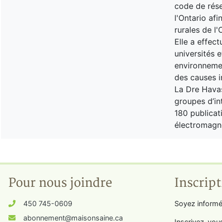
code de rése
l'Ontario af
rurales de l'
Elle a effec
universités 
environnemen
des causes i
La Dre Havas
groupes d’int
180 publicati
électromagn
Pour nous joindre
Inscript
450 745-0609
Soyez informé
abonnement@maisonsaine.ca
Inscrivez-vou