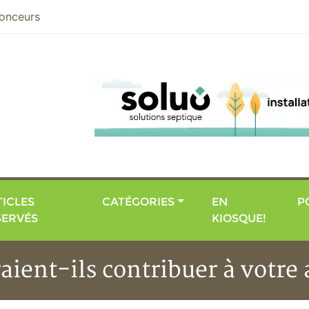
nier
onceurs
ICLES
CATÉGORIES
EN
P
SERVÉS
KIOSQUE!
raient-ils contribuer à votre