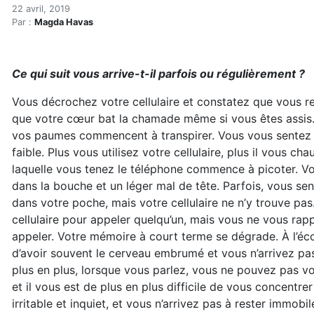
Vos appareils sans fil pour
Accueil
22 avril, 2019
Par :
Magda Havas
Articles
Hypersensibilités environnementales
Vos appareils sans fil pourraient-ils contribuer à votr
Ce qui suit vous arrive-t-il parfois ou régulièrement ?
Vous décrochez votre cellulaire et constatez que vous r
que votre cœur bat la chamade même si vous êtes assis.
vos paumes commencent à transpirer. Vous vous sentez 
faible. Plus vous utilisez votre cellulaire, plus il vous cha
laquelle vous tenez le téléphone commence à picoter. V
dans la bouche et un léger mal de tête. Parfois, vous se
dans votre poche, mais votre cellulaire ne n’y trouve pas
cellulaire pour appeler quelqu’un, mais vous ne vous rap
appeler. Votre mémoire à court terme se dégrade. À l’éco
d’avoir souvent le cerveau embrumé et vous n’arrivez pa
plus en plus, lorsque vous parlez, vous ne pouvez pas vo
et il vous est de plus en plus difficile de vous concentre
irritable et inquiet, et vous n’arrivez pas à rester immob