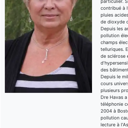
particulier.
contribué à l
pluies acide
de dioxyde d
Depuis les a
pollution él
champs élect
telluriques. 
de sclérose 
d'hypersensi
des bâtiment
Depuis le mil
cours univer
plusieurs pr
Dre Havas a 
téléphonie c
2004 à Bosto
pollution ca
lecture à l'