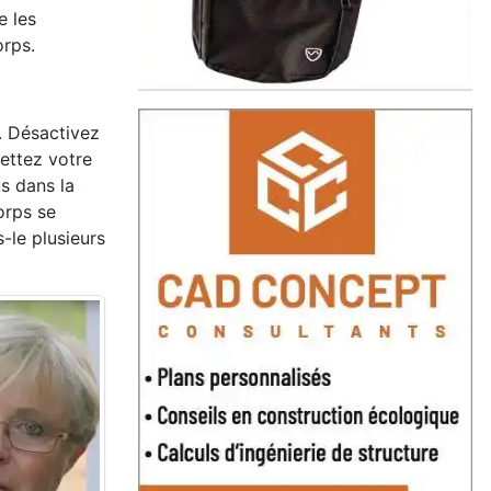
e les
orps.
. Désactivez
ettez votre
s dans la
orps se
-le plusieurs