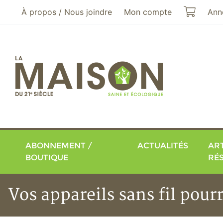
Aller au menu principal
Aller au contenu principal
Mon pa
À propos / Nous joindre
Mon compte
Ann
ABONNEMENT /
ACTUALITÉS
ART
BOUTIQUE
RÉ
Vos appareils sans fil pour