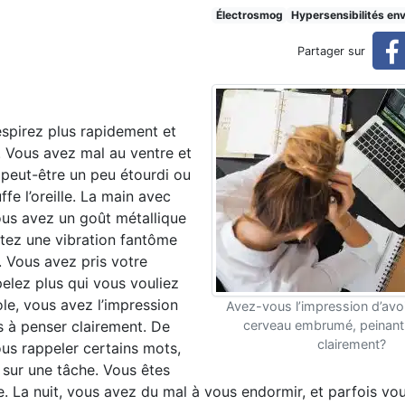
raient-ils contribuer à votre
Électrosmog
Hypersensibilités en
Partager sur
e anxiété?
espirez plus rapidement et
 Vous avez mal au ventre et
peut-être un peu étourdi ou
uffe l’oreille. La main avec
ous avez un goût métallique
ntez une vibration fantôme
. Vous avez pris votre
pelez plus qui vous vouliez
le, vous avez l’impression
Avez-vous l’impression d’avoi
s à penser clairement. De
cerveau embrumé, peinant
clairement?
us rappeler certains mots,
r sur une tâche. Vous êtes
ile. La nuit, vous avez du mal à vous endormir, et parfois vo