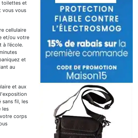
toilettes et
et vous vous
e cellulaire
e et/ou votre
 à l’école.
 minutes
paniquez et
iant au
laire et aux
l'exposition
ans fil, les
 les
votre corps
vous