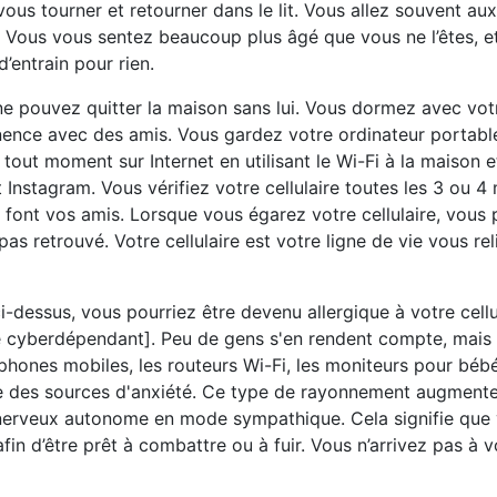
ous tourner et retourner dans le lit. Vous allez souvent aux 
é. Vous vous sentez beaucoup plus âgé que vous ne l’êtes, 
’entrain pour rien.
ne pouvez quitter la maison sans lui. Vous dormez avec votr
manence avec des amis. Vous gardez votre ordinateur portabl
tout moment sur Internet en utilisant le Wi-Fi à la maison et
nstagram. Vous vérifiez votre cellulaire toutes les 3 ou 4
font vos amis. Lorsque vous égarez votre cellulaire, vous 
s retrouvé. Votre cellulaire est votre ligne de vie vous rel
dessus, vous pourriez être devenu allergique à votre cellu
ue cyberdépendant]. Peu de gens s'en rendent compte, mais 
ones mobiles, les routeurs Wi-Fi, les moniteurs pour bébé s
tre des sources d'anxiété. Ce type de rayonnement augmente
 nerveux autonome en mode sympathique. Cela signifie que 
fin d’être prêt à combattre ou à fuir. Vous n’arrivez pas à 