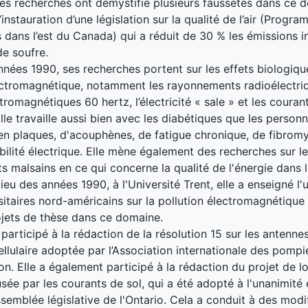
 Ses recherches ont démystifié plusieurs faussetés dans ce 
’instauration d’une législation sur la qualité de l’air (Progr
s dans l’est du Canada) qui a réduit de 30 % les émissions in
e soufre.
nnées 1990, ses recherches portent sur les effets biologiqu
ectromagnétique, notamment les rayonnements radioélectriq
romagnétiques 60 hertz, l’électricité « sale » et les couran
Elle travaille aussi bien avec les diabétiques que les person
en plaques, d'acouphènes, de fatigue chronique, de fibromy
bilité électrique. Elle mène également des recherches sur 
s malsains en ce qui concerne la qualité de l'énergie dans l
ieu des années 1990, à l'Université Trent, elle a enseigné l'
sitaires nord-américains sur la pollution électromagnétique
ojets de thèse dans ce domaine.
participé à la rédaction de la résolution 15 sur les antenne
ellulaire adoptée par l’Association internationale des pompi
n. Elle a également participé à la rédaction du projet de lo
usée par les courants de sol, qui a été adopté à l'unanimit
Assemblée législative de l'Ontario. Cela a conduit à des modi