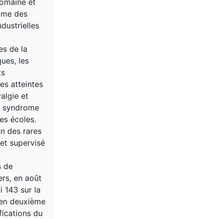
domaine et
amme des
dustrielles
es de la
ues, les
ts
nes atteintes
algie et
le syndrome
es écoles.
un des rares
 et supervisé
s de
ers, en août
i 143 sur la
é en deuxième
fications du