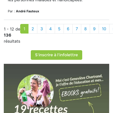
Par :
André Fauteux
1
2
3
4
5
6
7
8
9
10
1 - 12 de
136
résultats
S'inscrire à l'infolettre