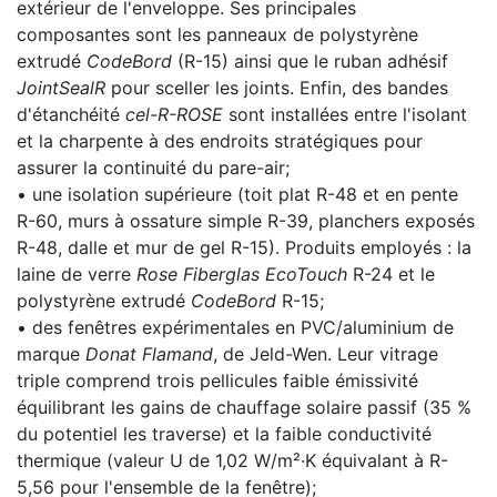
extérieur de l'enveloppe. Ses principales
composantes sont les panneaux de polystyrène
extrudé
CodeBord
(R-15) ainsi que le ruban adhésif
JointSealR
pour sceller les joints. Enfin, des bandes
d'étanchéité
cel-R-ROSE
sont installées entre l'isolant
et la charpente à des endroits stratégiques pour
assurer la continuité du pare-air;
• une isolation supérieure (toit plat R-48 et en pente
R-60, murs à ossature simple R-39, planchers exposés
R-48, dalle et mur de gel R-15). Produits employés : la
laine de verre
Rose Fiberglas EcoTouch
R-24 et le
polystyrène extrudé
CodeBord
R-15;
• des fenêtres expérimentales en PVC/aluminium de
marque
Donat Flamand
, de Jeld-Wen. Leur vitrage
triple comprend trois pellicules faible émissivité
équilibrant les gains de chauffage solaire passif (35 %
du potentiel les traverse) et la faible conductivité
thermique (valeur U de 1,02 W/m²·K équivalant à R-
5,56 pour l'ensemble de la fenêtre);