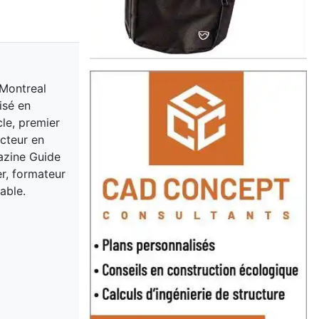
 Montreal
isé en
cle, premier
acteur en
gazine Guide
er, formateur
able.