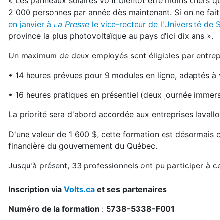
« Les panneaux solaires vont bientôt être moins chers qu
2 000 personnes par année dès maintenant. Si on ne fait r
en janvier à
La Presse
le vice-recteur de l'Université de
province la plus photovoltaïque au pays d'ici dix ans ».
Un maximum de deux employés sont éligibles par entrepri
• 14 heures prévues pour 9 modules en ligne, adaptés à
• 16 heures pratiques en présentiel (deux journée imme
La priorité sera d'abord accordée aux entreprises lavallo
D'une valeur de 1 600 $, cette formation est désormais o
financière du gouvernement du Québec.
Jusqu'à présent, 33 professionnels ont pu participer à c
Inscription via
Volts.ca
et ses partenaires
Numéro de la formation
:
5738-5338-F001