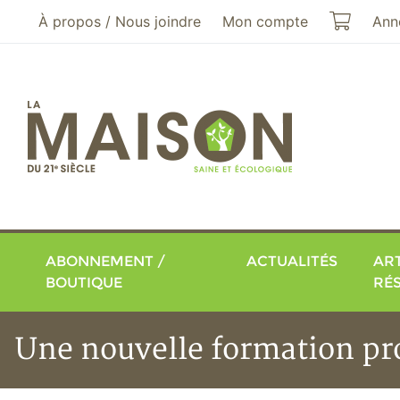
Aller au menu principal
Aller au contenu principal
Mon pa
À propos / Nous joindre
Mon compte
Ann
ABONNEMENT /
ACTUALITÉS
ART
BOUTIQUE
RÉ
Une nouvelle formation pro