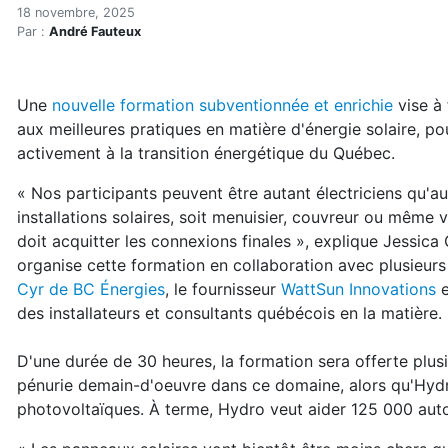
Une nouvelle formation pro
Accueil
18 novembre, 2025
Par :
André Fauteux
Articles
Énergie
Chauffage
Une
nouvelle formation subventionnée et enrichie
vise à 
Une nouvelle formation professionnelle sur l'énergie s
aux meilleures pratiques en matière d'énergie solaire, p
activement à la transition énergétique du Québec.
« Nos participants peuvent être autant électriciens qu'a
installations solaires, soit menuisier, couvreur ou même 
doit acquitter les connexions finales », explique Jessica
organise cette formation en collaboration avec plusieur
Cyr de BC Énergies
, le fournisseur
WattSun Innovations
e
des installateurs et consultants québécois en la matière.
D'une durée de 30 heures, la formation sera offerte plusi
pénurie demain-d'oeuvre dans ce domaine, alors qu'Hydro
photovoltaïques. À terme, Hydro veut aider 125 000 auto