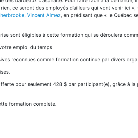
e des bardeaux d’asphalte. Pour faire face à la demande, il
ien, ce seront des employés d’ailleurs qui vont venir ici »,
 Sherbrooke, Vincent Aimez
, en prédisant que « le Québec se
se sont éligibles à cette formation qui se déroulera comme
 votre emploi du temps
rsives reconnues comme formation continue par divers orga
ises.
fferte pour seulement 428 $ par participant(e), grâce à la 
ette formation complète.