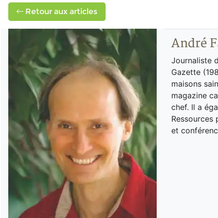
Retour aux articles
André F
Journaliste 
Gazette (198
maisons sain
magazine can
chef. Il a é
Ressources p
et conférenc