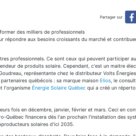
fessionnelle sur l'énergie s
Partager sur
former des milliers de professionnels
olaire
our répondre aux besoins croissants du marché et contribue
utres professionnels. Ce sont ceux qui peuvent participer a
vendeur de produits solaire. Cependant, c'est un maitre élec
 Goudreau, représentante chez le distributeur Volts Énergies
s partenaires québécois : sa marque maison
Elios
, le consul
t l'organisme
Énergie Solaire Québec
qui a créé un réperto
eurs fois en décembre, janvier, février et mars. Ceci en co
-Québec financera dès l'an prochain l'installation des sy
producteurs solaires d'ici 2035.