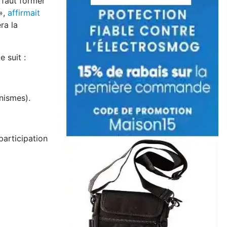
 faut former
 »,
affirmait
ra la
 suit :
nismes).
participation