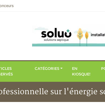
nier
onceurs
ICLES
CATÉGORIES
EN
P
SERVÉS
KIOSQUE!
fessionnelle sur l'énergie s