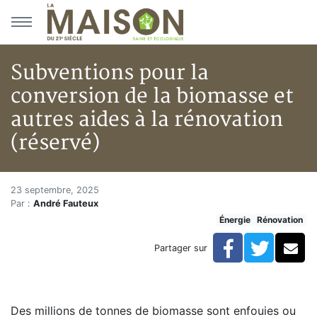
Aller au menu principal
Aller au contenu principal
Subventions pour la
conversion de la biomasse et
autres aides à la rénovation
(réservé)
Subventions pour la conversion 
Accueil
23 septembre, 2025
Par :
André Fauteux
Articles
Énergie
Rénovation
Énergie
Chauffage
Facebook
Twitte
Co
Partager sur
Subventions pour la conversion de la biomasse et autr
Des millions de tonnes de biomasse sont enfouies ou