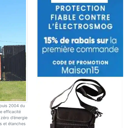
epuis 2004 du
 efficacité
zéro d’énergie
s et étanches