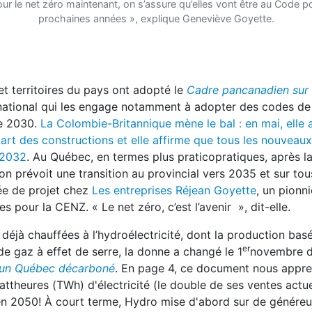
ur le net zéro maintenant, on s’assure qu’elles vont être au Code p
prochaines années », explique Geneviève Goyette.
t territoires du pays ont adopté le
Cadre pancanadien sur 
 national qui les engage notamment à adopter des codes de
de 2030.
La Colombie-Britannique mène le bal : en mai, elle 
part des constructions et elle affirme que tous les nouveau
 2032
. Au Québec, en termes plus praticopratiques, après la
n prévoit une transition au provincial vers 2035 et sur tou
ée de projet chez
Les entreprises Réjean Goyette
, un pionn
 pour la CENZ. « Le net zéro, c’est l’avenir », dit-elle.
déjà chauffées à l’hydroélectricité, dont la production bas
er
de gaz à effet de serre, la donne a changé le 1
novembre de
s un Québec décarboné
. En page 4, ce document nous appre
attheures (TWh) d'électricité (le double de ses ventes actue
) en 2050! À court terme, Hydro mise d'abord sur de génére