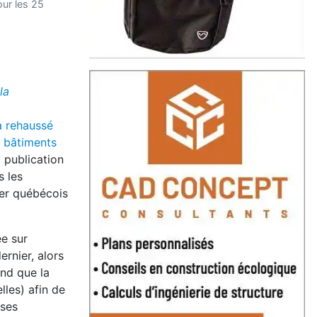
our les 25
la
a rehaussé
x bâtiments
 publication
s les
ier québécois
ée sur
rnier, alors
nd que la
lles) afin de
uses