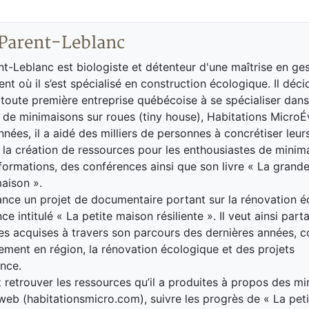
 Parent-Leblanc
nt-Leblanc est biologiste et détenteur d'une maîtrise en ge
ent où il s’est spécialisé en construction écologique. Il déc
 toute première entreprise québécoise à se spécialiser dans
 de minimaisons sur roues (tiny house), Habitations MicroÉ
nnées, il a aidé des milliers de personnes à concrétiser leur
 la création de ressources pour les enthousiastes de minim
rmations, des conférences ainsi que son livre « La grande
aison ».
lance un projet de documentaire portant sur la rénovation é
nce intitulé « La petite maison résiliente ». Il veut ainsi part
s acquises à travers son parcours des dernières années, 
ent en région, la rénovation écologique et des projets
ance.
retrouver les ressources qu’il a produites à propos des m
 web (habitationsmicro.com), suivre les progrès de « La pet