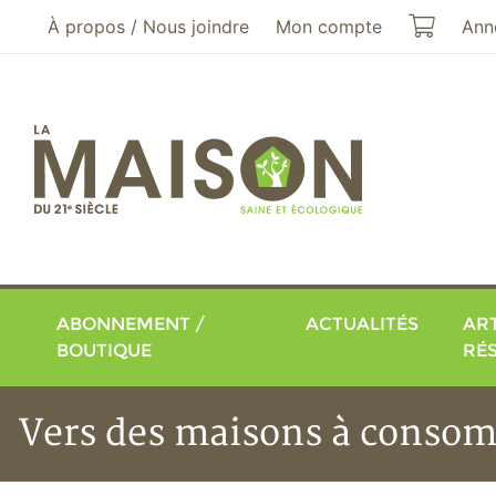
Aller au menu principal
Aller au contenu principal
Mon pa
À propos / Nous joindre
Mon compte
Ann
ABONNEMENT /
ACTUALITÉS
ART
BOUTIQUE
RÉ
Vers des maisons à consomm