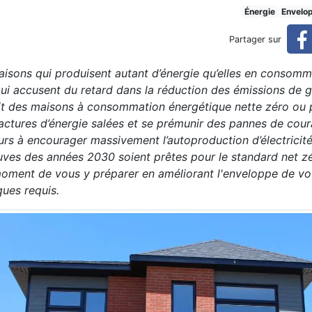
ation nette zéro d’énergie 
Énergie
Envelo
Partager sur
isons qui produisent autant d’énergie qu’elles en consom
e (réservé)
qui accusent du retard dans la réduction des émissions de g
uit des maisons à consommation énergétique nette zéro ou 
 factures d’énergie salées et se prémunir des pannes de coura
urs à encourager massivement l’autoproduction d’électricité
es des années 2030 soient prêtes pour le standard net zé
moment de vous y préparer en améliorant l'enveloppe de vo
ques requis.