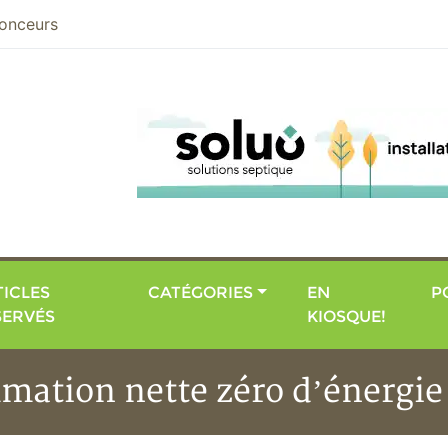
nier
onceurs
ICLES
CATÉGORIES
EN
P
SERVÉS
KIOSQUE!
ation nette zéro d’énergie 