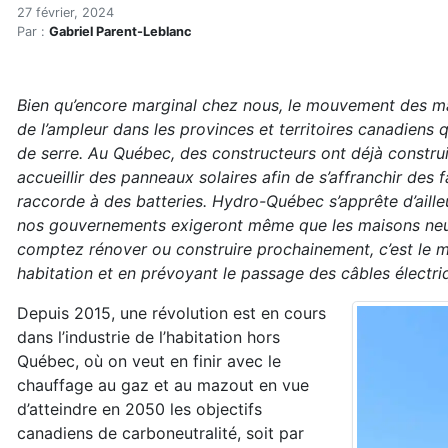
Vers des maisons à consomm
Accueil
27 février, 2024
Par :
Gabriel Parent-Leblanc
Articles
Énergie
Chauffage
Bien qu’encore marginal chez nous, le mouvement des ma
Vers des maisons à consommation nette zéro d’énergi
de l’ampleur dans les provinces et territoires canadiens 
de serre. Au Québec, des constructeurs ont déjà constr
accueillir des panneaux solaires afin de s’affranchir des
raccorde à des batteries. Hydro-Québec s’apprête d’aille
nos gouvernements exigeront même que les maisons neuv
comptez rénover ou construire prochainement, c’est le 
habitation et en prévoyant le passage des câbles électri
Depuis 2015, une révolution est en cours
dans l’industrie de l’habitation hors
Québec, où on veut en finir avec le
chauffage au gaz et au mazout en vue
d’atteindre en 2050 les objectifs
canadiens de carboneutralité, soit par