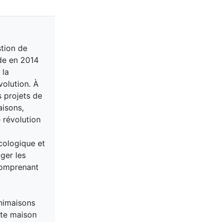
stion de
ide en 2014
 la
volution. À
s projets de
aisons,
 révolution
cologique et
ager les
comprenant
inimaisons
ite maison