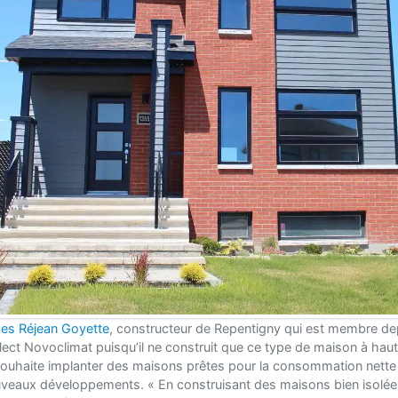
ses Réjean Goyette
, constructeur de Repentigny qui est membre d
ect Novoclimat puisqu’il ne construit que ce type de maison à haute
souhaite implanter des maisons prêtes pour la consommation nette 
veaux développements. « En construisant des maisons bien isolée