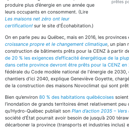
prêtes po
produire plus d’énergie en une année que
leurs occupants en consomment. (Lire
Les maisons net zéro ont leur
certification!
sur le site d'Écohabitation.)
On en parle peu au Québec, mais en 2016, les provinces e
croissance propre et le changement climatique
, un plan
construction de bâtiments prêts pour la CENZ à partir 
de 20 % les exigences d’efficacité énergétique de la plu
dans cette province devront être prêts pour la CENZ en
fédérale du Code modèle national de l'énergie de 2030, o
chantiers d'ici 2040, explique Geneviève Goyette, charg
de la construction des maisons Novoclimat qui sont prêtes
Bien qu’environ
80 % des habitations québécoises
soient 
l’inondation de grands territoires émet relativement peu 
qu’Hydro-Québec publiait son
Plan d’action 2035 – Ver
société d’État pourrait avoir besoin de jusqu’à 200 téraw
décarboner la province (transports et industries inclus