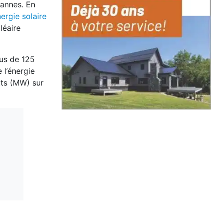
pannes. En
ergie solaire
léaire
lus de 125
 l’énergie
tts (MW) sur