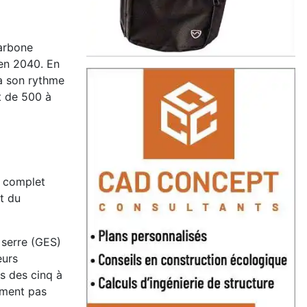
carbone
 en 2040. En
 à son rythme
t de 500 à
e complet
et du
e serre (GES)
eurs
s des cinq à
ement pas