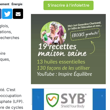
nement
Énergie
S'inscrire à l'infolettre
Facebook
Twitter
Courriel
lois,
ations,
recherches
oire
iques,
té. C’est
réoccupation
sphate (LFP).
re de cycles