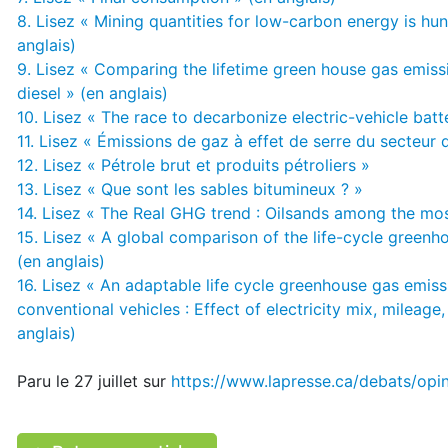
8. Lisez « Mining quantities for low-carbon energy is hun
anglais)
9. Lisez « Comparing the lifetime green house gas emissi
diesel » (en anglais)
10. Lisez « The race to decarbonize electric-vehicle batte
11. Lisez « Émissions de gaz à effet de serre du secteur de
12. Lisez « Pétrole brut et produits pétroliers »
13. Lisez « Que sont les sables bitumineux ? »
14. Lisez « The Real GHG trend : Oilsands among the mos
15. Lisez « A global comparison of the life-cycle green
(en anglais)
16. Lisez « An adaptable life cycle greenhouse gas emiss
conventional vehicles : Effect of electricity mix, mileag
anglais)
Paru le 27 juillet sur
https://www.lapresse.ca/debats/opin