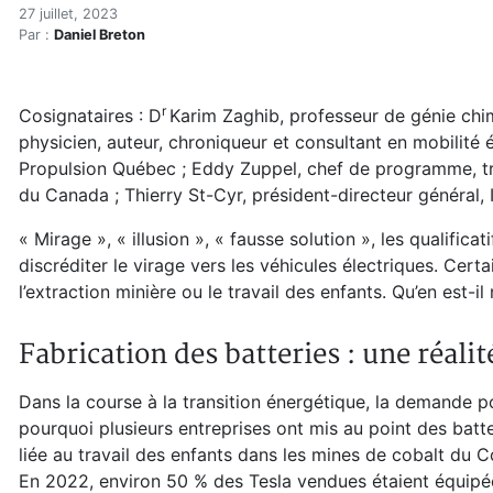
L'heure juste sur les véhicu
Accueil
27 juillet, 2023
Par :
Daniel Breton
Articles
Énergie
Chauffage
r
Cosignataires : D
Karim Zaghib, professeur de génie chi
L'heure juste sur les véhicules électriques
physicien, auteur, chroniqueur et consultant en mobilité 
Propulsion Québec ; Eddy Zuppel, chef de programme, tr
du Canada ; Thierry St-Cyr, président-directeur général,
« Mirage », « illusion », « fausse solution », les qualifi
discréditer le virage vers les véhicules électriques. Cer
l’extraction minière ou le travail des enfants. Qu’en est-il
Fabrication des batteries : une réali
Dans la course à la transition énergétique, la demande 
pourquoi plusieurs entreprises ont mis au point des batt
liée au travail des enfants dans les mines de cobalt du 
En 2022, environ 50 % des Tesla vendues étaient équipé