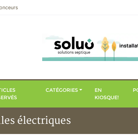
nier
onceurs
ICLES
CATÉGORIES
EN
P
SERVÉS
KIOSQUE!
les électriques