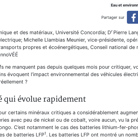
les électriques
Eau et environ
Partager sur
r
mique et des matériaux, Université Concordia; D
Pierre Lang
électrique; Michelle Llambias Meunier, vice-présidente, opér
ansports propres et écoénergétiques, Conseil national de 
 InnoVÉÉ
catifs ne manquent pas depuis quelques mois pour critiquer, v
tains évoquent l’impact environnemental des véhicules électr
 réellement ?
té qui évolue rapidement
pour certains minéraux critiques a considérablement augmen
eries avec peu de nickel ou de cobalt, voire aucun, vu la p
Congo. C’est notamment le cas des batteries lithium-fer-pho
⁠1
es de batteries LFP
. Les batteries LFP ont montré un nomb