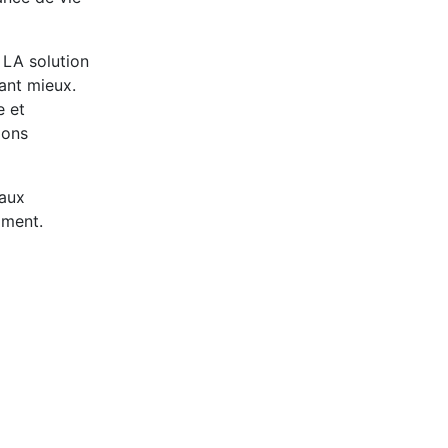
 LA solution
tant mieux.
e et
ions
 aux
mment.