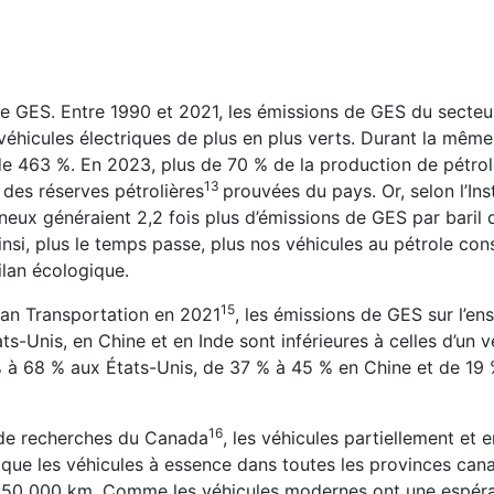
e GES. Entre 1990 et 2021, les émissions de GES du secteu
 véhicules électriques de plus en plus verts. Durant la même
e 463 %. En 2023, plus de 70 % de la production de pétro
⁠13
des réserves pétrolières
prouvées du pays. Or, selon l’Inst
mineux généraient 2,2 fois plus d’émissions de GES par baril 
nsi, plus le temps passe, plus nos véhicules au pétrole c
ilan écologique.
⁠15
lean Transportation en 2021
, les émissions de GES sur l’e
s-Unis, en Chine et en Inde sont inférieures à celles d’un v
à 68 % aux États-Unis, de 37 % à 45 % en Chine et de 19
⁠16
l de recherches du Canada
, les véhicules partiellement et 
que les véhicules à essence dans toutes les provinces can
 150 000 km. Comme les véhicules modernes ont une espér