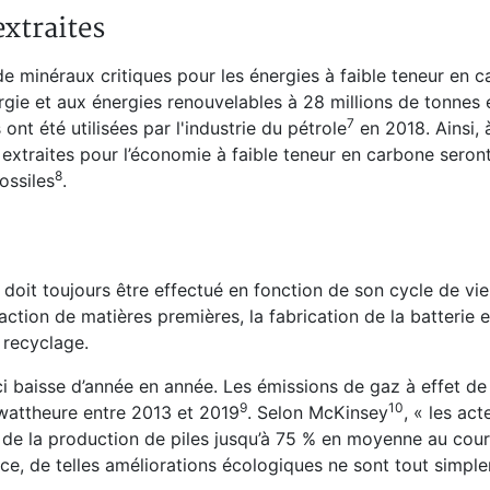
extraites
 minéraux critiques pour les énergies à faible teneur en 
rgie et aux énergies renouvelables à 28 millions de tonnes
⁠7
nt été utilisées par l'industrie du pétrole
en 2018. Ainsi,
 extraites pour l’économie à faible teneur en carbone seron
⁠8
ossiles
.
 doit toujours être effectué en fonction de son cycle de vi
raction de matières premières, la fabrication de la batterie 
n recyclage.
ui-ci baisse d’année en année. Les émissions de gaz à effet d
⁠9
⁠10
owattheure entre 2013 et 2019
. Selon McKinsey
, « les act
e de la production de piles jusqu’à 75 % en moyenne au cour
ce, de telles améliorations écologiques ne sont tout simpl