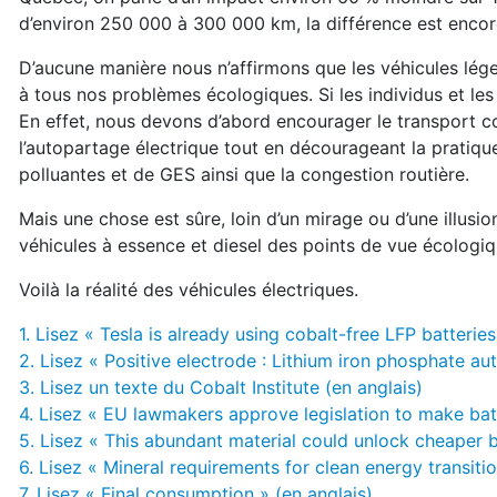
d’environ 250 000 à 300 000 km, la différence est encore
D’aucune manière nous n’affirmons que les véhicules léger
à tous nos problèmes écologiques. Si les individus et le
En effet, nous devons d’abord encourager le transport coll
l’autopartage électrique tout en décourageant la pratique
polluantes et de GES ainsi que la congestion routière.
Mais une chose est sûre, loin d’un mirage ou d’une illusio
véhicules à essence et diesel des points de vue écologiqu
Voilà la réalité des véhicules électriques.
1. Lisez « Tesla is already using cobalt-free LFP batterie
2. Lisez « Positive electrode : Lithium iron phosphate au
3. Lisez un texte du Cobalt Institute (en anglais)
4. Lisez « EU lawmakers approve legislation to make batt
5. Lisez « This abundant material could unlock cheaper ba
6. Lisez « Mineral requirements for clean energy transitio
7. Lisez « Final consumption » (en anglais)