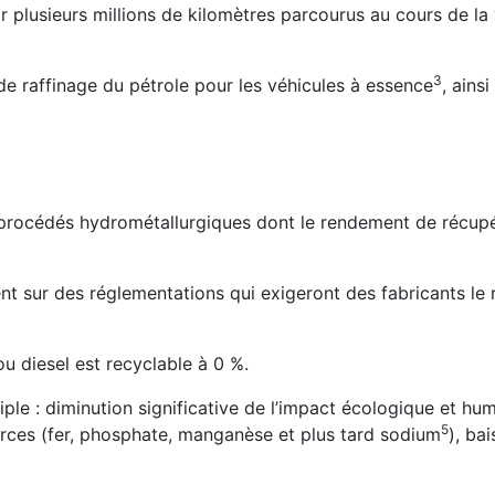
 plusieurs millions de kilomètres parcourus au cours de la 
⁠3
s de raffinage du pétrole pour les véhicules à essence
, ainsi
s procédés hydrométallurgiques dont le rendement de récup
t sur des réglementations qui exigeront des fabricants le 
ou diesel est recyclable à 0 %.
iple : diminution significative de l’impact écologique et hu
⁠5
urces (fer, phosphate, manganèse et plus tard sodium
), ba