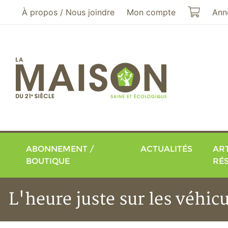
Aller au menu principal
Aller au contenu principal
Mon pa
À propos / Nous joindre
Mon compte
Ann
ABONNEMENT /
ACTUALITÉS
ART
BOUTIQUE
RÉ
L'heure juste sur les véhicu