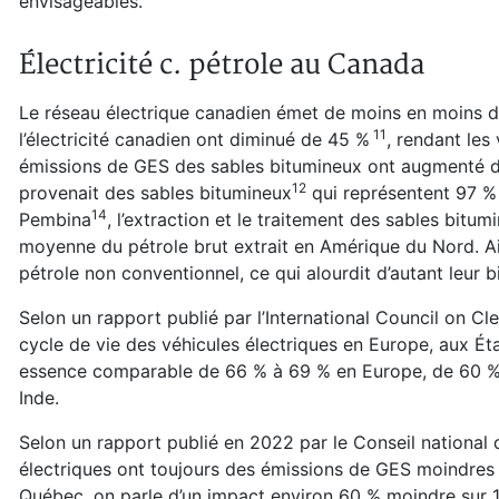
envisageables.
Électricité c. pétrole au Canada
Le réseau électrique canadien émet de moins en moins d
⁠11
l’électricité canadien ont diminué de 45 %
, rendant les
émissions de GES des sables bitumineux ont augmenté d
⁠12
provenait des sables bitumineux
qui représentent 97 % 
⁠14
Pembina
, l’extraction et le traitement des sables bitu
moyenne du pétrole brut extrait en Amérique du Nord. Ai
pétrole non conventionnel, ce qui alourdit d’autant leur b
Selon un rapport publié par l’International Council on C
cycle de vie des véhicules électriques en Europe, aux État
essence comparable de 66 % à 69 % en Europe, de 60 % 
Inde.
Selon un rapport publié en 2022 par le Conseil nationa
électriques ont toujours des émissions de GES moindres 
Québec, on parle d’un impact environ 60 % moindre sur