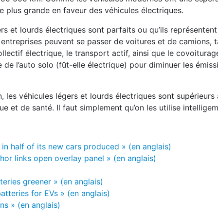
 plus grande en faveur des véhicules électriques.
s et lourds électriques sont parfaits ou qu’ils représentent
s entreprises peuvent se passer de voitures et de camions, 
ectif électrique, le transport actif, ainsi que le covoiturag
 de l’auto solo (fût-elle électrique) pour diminuer les émiss
n, les véhicules légers et lourds électriques sont supérieurs
e et de santé. Il faut simplement qu’on les utilise intellige
s in half of its new cars produced » (en anglais)
thor links open overlay panel » (en anglais)
eries greener » (en anglais)
tteries for EVs » (en anglais)
ns » (en anglais)