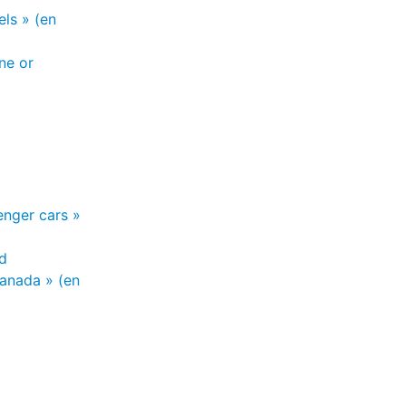
els » (en
ne or
enger cars »
nd
Canada » (en