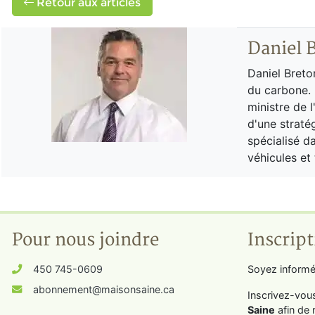
Retour aux articles
Daniel 
Daniel Breto
du carbone. 
ministre de 
d'une straté
spécialisé da
véhicules et
Pour nous joindre
Inscript
450 745-0609
Soyez informé
abonnement@maisonsaine.ca
Inscrivez-vou
Saine
afin de 