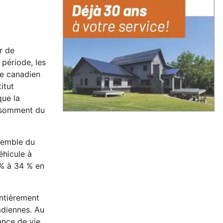
r de
 période, les
le canadien
itut
que la
onsomment du
nsemble du
éhicule à
 % à 34 % en
entièrement
adiennes. Au
ance de vie