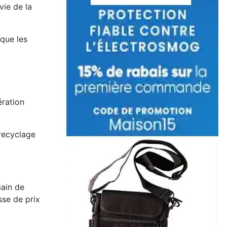
vie de la
 que les
ération
recyclage
main de
isse de prix