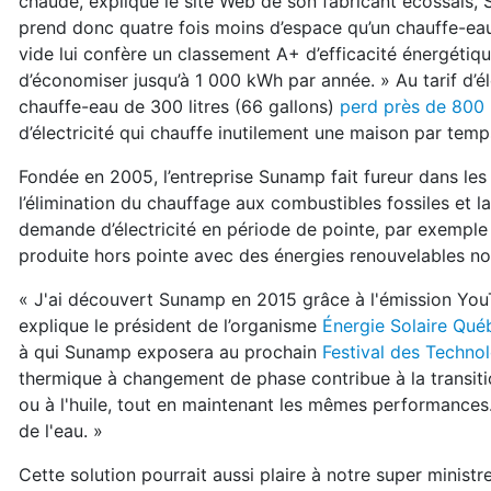
chaude, explique le site Web de son fabricant écossais,
prend donc quatre fois moins d’espace qu’un chauffe-eau
vide lui confère un classement A+ d’efficacité énergétiqu
d’économiser jusqu’à 1 000 kWh par année. » Au tarif d’éle
chauffe-eau de 300 litres (66 gallons)
perd près de 800
d’électricité qui chauffe inutilement une maison par tem
Fondée en 2005, l’entreprise Sunamp fait fureur dans le
l’élimination du chauffage aux combustibles fossiles et l
demande d’électricité en période de pointe, par exemple 
produite hors pointe avec des énergies renouvelables no
« J'ai découvert Sunamp en 2015 grâce à l'émission Yo
explique le président de l’organisme
Énergie Solaire Qué
à qui Sunamp exposera au prochain
Festival des Techno
thermique à changement de phase contribue à la transit
ou à l'huile, tout en maintenant les mêmes performances
de l'eau. »
Cette solution pourrait aussi plaire à notre super ministr