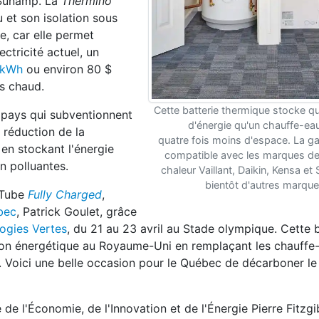
 Sunamp. La
Thermino
 et son isolation sous
e, car elle permet
ctricité actuel, un
 kWh
ou environ 80 $
ps chaud.
Cette batterie thermique stocke qu
s pays qui subventionnent
d'énergie qu'un chauffe-ea
a réduction de la
quatre fois moins d'espace. La 
en stockant l'énergie
compatible avec les marques d
n polluantes.
chaleur Vaillant, Daikin, Kensa et
bientôt d'autres marqu
uTube
Fully Charged
,
bec
, Patrick Goulet, grâce
logies Vertes
, du 21 au 23 avril au Stade olympique. Cette b
ion énergétique au Royaume-Uni en remplaçant les chauffe
. Voici une belle occasion pour le Québec de décarboner l
e de l'Économie, de l'Innovation et de l'Énergie Pierre Fitzg