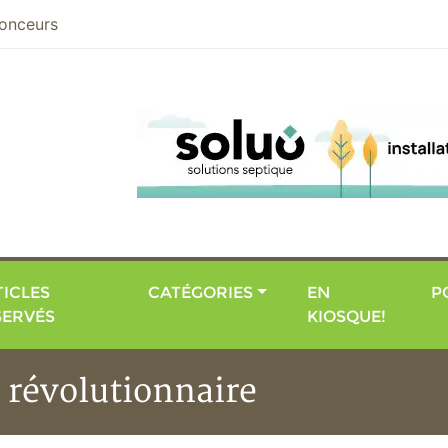
nier
onceurs
ICLES
CATÉGORIES
EN
P
SERVÉS
KIOSQUE!
 révolutionnaire