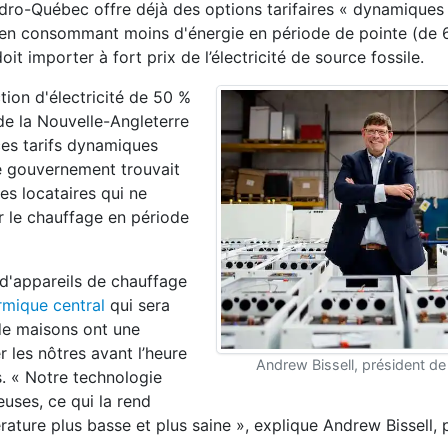
Hydro-Québec offre déjà des options tarifaires « dynamiques
é en consommant moins d'énergie en période de pointe (de 6
doit importer à fort prix de l’électricité de source fossile.
on d'électricité de 50 %
de la Nouvelle-Angleterre
 ces tarifs dynamiques
le gouvernement trouvait
es locataires qui ne
r le chauffage en période
 d'appareils de chauffage
rmique central
qui sera
de maisons ont une
r les nôtres avant l’heure
Andrew Bissell, président d
s. « Notre technologie
uses, ce qui la rend
rature plus basse et plus saine », explique Andrew Bissell, 