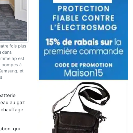
atre fois plus
u dans
gamme hp est
e pompes à
 Samsung, et
es.
atterie
-eau au gaz
e chauffage
ibbon, qui