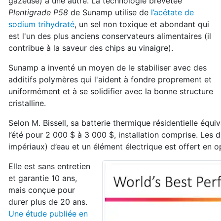
gazeuse) à une autre. La technologie brevetée
Plentigrade P58
de Sunamp utilise de
l’acétate de
sodium trihydraté
, un sel non toxique et abondant qui
est l'un des plus anciens conservateurs alimentaires (il
contribue à la saveur des chips au vinaigre).
Sunamp a inventé un moyen de le stabiliser avec des
additifs polymères qui l'aident à fondre proprement et
uniformément et à se solidifier avec la bonne structure
cristalline.
Selon M. Bissell, sa batterie thermique résidentielle équi
l’été pour 2 000 $ à 3 000 $, installation comprise. Les 
impériaux) d’eau et un élément électrique est offert en o
Elle est sans entretien
et garantie 10 ans,
mais conçue pour
durer plus de 20 ans.
Une étude publiée en