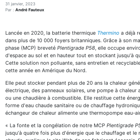
Un chauffe-eau instantané
Accueil
31 janvier, 2023
Par :
André Fauteux
Articles
Énergie
Chauffage
Lancée en 2020, la batterie thermique
Thermino
a déjà r
Un chauffe-eau instantané révolutionnaire
dans plus de 10 000 foyers britanniques. Grâce à son m
phase (MCP) breveté
Plentigrade P58
, elle occupe envi
d'espace au sol et en hauteur tout en stockant jusqu'à qu
Cette solution non polluante, sans entretien et recyclab
cette année en Amérique du Nord.
Elle peut stocker pendant plus de 20 ans la chaleur gén
électrique, des panneaux solaires, une pompe à chaleur a
ou une chaudière à combustible. Elle restitue cette éner
forme d'eau chaude sanitaire ou de chauffage hydronique, 
échangeur de chaleur alimente une thermopompe eau-air
« La fonte et la congélation de notre MCP
Plentigrade P
jusqu'à quatre fois plus d'énergie que le chauffage et le 