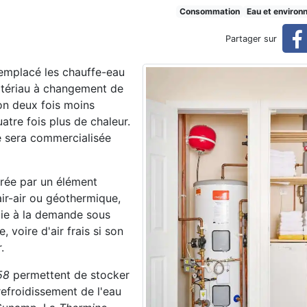
 révolutionnaire
Consommation
Eau et environ
Partager sur
emplacé les chauffe-eau
atériau à changement de
ron deux fois moins
atre fois plus de chaleur.
le sera commercialisée
érée par un élément
ir-air ou géothermique,
gie à la demande sous
voire d'air frais si son
.
58
permettent de stocker
refroidissement de l'eau