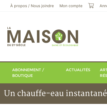
Aller au menu principal
Aller au contenu principal
Mon pa
À propos / Nous joindre
Mon compte
Ann
ABONNEMENT /
ACTUALITÉS
ART
BOUTIQUE
RÉ
Un chauffe-eau instantané