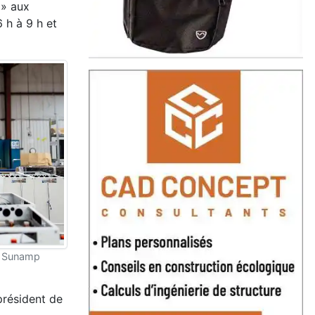
 » aux
 h à 9 h et
e Sunamp
président de