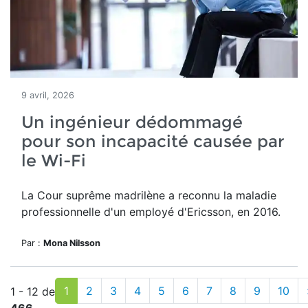
9 avril, 2026
Un ingénieur dédommagé
pour son incapacité causée par
le Wi-Fi
La Cour suprême madrilène a reconnu la maladie
professionnelle d'un employé d'Ericsson, en 2016.
Par :
Mona Nilsson
1
2
3
4
5
6
7
8
9
10
1 - 12 de