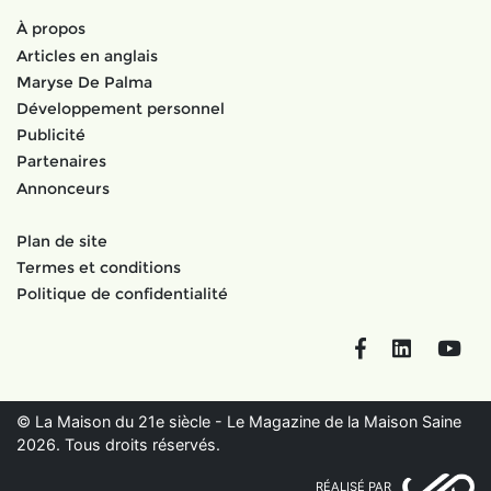
À propos
Articles en anglais
Maryse De Palma
Développement personnel
Publicité
Partenaires
Annonceurs
Plan de site
Termes et conditions
Politique de confidentialité
Facebook
LinkedIn
You
© La Maison du 21e siècle - Le Magazine de la Maison Saine
2026. Tous droits réservés.
RÉALISÉ PAR