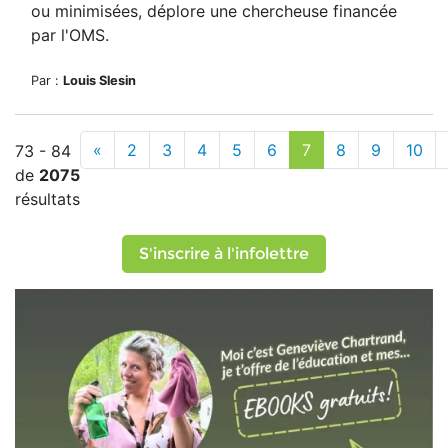
ou minimisées, déplore une chercheuse financée
par l'OMS.
Par :
Louis Slesin
«
2
3
4
5
6
7
8
9
10
73 - 84
de
2075
résultats
S'inscrire à l'infolettre