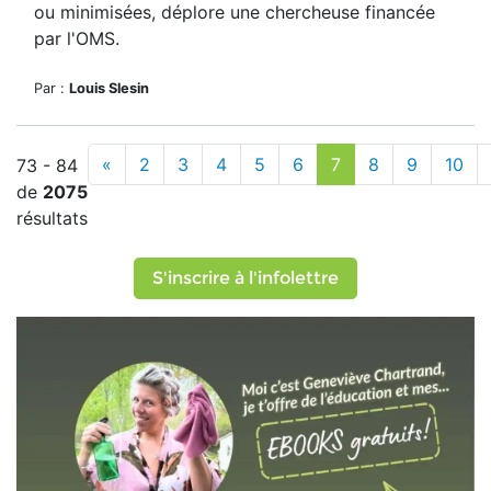
ou minimisées, déplore une chercheuse financée
par l'OMS.
Par :
Louis Slesin
«
2
3
4
5
6
7
8
9
10
73 - 84
de
2075
résultats
S'inscrire à l'infolettre