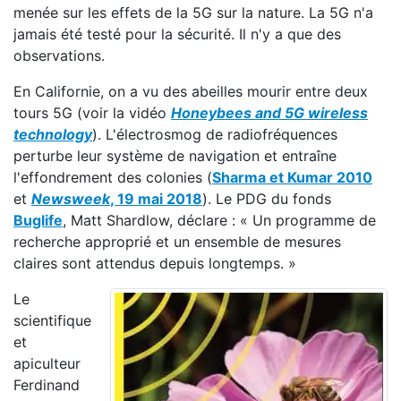
menée sur les effets de la 5G sur la nature. La 5G n'a
jamais été testé pour la sécurité. Il n'y a que des
observations.
En Californie, on a vu des abeilles mourir entre deux
tours 5G (voir la vidéo
Honeybees and 5G wireless
technology
). L'électrosmog de radiofréquences
perturbe leur système de navigation et entraîne
l'effondrement des colonies (
Sharma et Kumar 2010
et
Newsweek
, 19 mai 2018
). Le PDG du fonds
Buglife
, Matt Shardlow, déclare : « Un programme de
recherche approprié et un ensemble de mesures
claires sont attendus depuis longtemps. »
Le
scientifique
et
apiculteur
Ferdinand