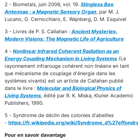
2 - Biometals, juin 2006, vol. 19.
Stingless Bee
Antennae : a Magnetic Sensory Organ
, par M. J.
Lucano, G. Cernicchiaro, E. Wajnberg, D. M. Esquivel
3 - Livres de P. S. Callahan :
Ancient Mysteries,
Modern Visions: The Magnetic Life of Agriculture
4 -
Nonlinear Infrared Coherent Radiation as an
Energy Coupling Mechanism in Living Systems
(Le
rayonnement infrarouge cohérent non linéaire en tant
que mécanisme de couplage d'énergie dans les
systèmes vivants) est un article de Callahan publié
dans le livre :
Molecular and Biological Physics of
Living Systems
, édité par R. K. Miska, Kluner Academic
Publishers, 1990.
5 - Syndrome de déclin des colonies d'abeilles
-
https://fr.wikipedia.org/wiki/Syndrome_d%27effond
Pour en savoir davantage