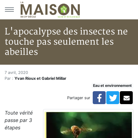
Aller au menu principal
Aller au contenu principal
L'apocalypse des insectes ne
touche pas seulement les
abeilles
L'apocalypse des insectes ne t
Accueil
7 avril, 2020
Par :
Yvan Rioux et Gabriel Millar
Articles
Eau et environnement
Eau et environnement
Eau et environnement
Facebook
Twitte
Co
Partager sur
L'apocalypse des insectes ne touche pas seulement le
Toute vérité
passe par 3
étapes