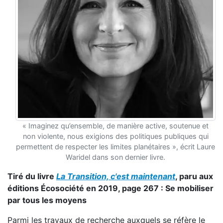
« Imaginez qu’ensemble, de manière active, soutenue et
non violente, nous exigions des politiques publiques qui
permettent de respecter les limites planétaires », écrit Laure
Waridel dans son dernier livre.
Tiré du livre
La Transition, c'est maintenant
, paru aux
éditions Écosociété en 2019, page 267 : Se mobiliser
par tous les moyens
Parmi les travaux de recherche auxquels se réfère le