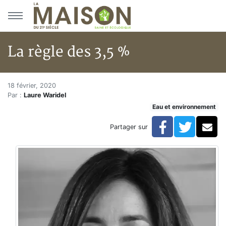
Aller au menu principal
Aller au contenu principal
La règle des 3,5 %
La règle des 3,5 %
Accueil
18 février, 2020
Par :
Laure Waridel
Articles
Eau et environnement
Eau et environnement
Eau et environnement
Facebook
Twitte
Co
Partager sur
La règle des 3,5 %