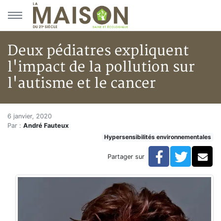
Aller au menu principal
Aller au contenu principal
Deux pédiatres expliquent
l'impact de la pollution sur
l'autisme et le cancer
Deux pédiatres expliquent l'imp
Accueil
6 janvier, 2020
Par :
André Fauteux
Articles
Hypersensibilités environnementales
Hypersensibilités environnementales
Deux pédiatres expliquent l'impact de la pollution sur 
Facebook
Twitte
Co
Partager sur