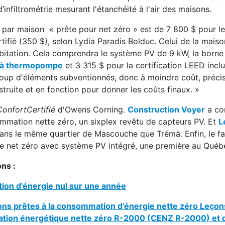
infiltrométrie mesurant l'étanchéité à l'air des maisons.
par maison « prête pour net zéro » est de 7 800 $ pour le
ertifié (350 $), selon Lydia Paradis Bolduc. Celui de la mais
itation. Cela comprendra le système PV de 9 kW, la borne
 à thermopompe
et 3 315 $ pour la certification LEED inclu
coup d'éléments subventionnés, donc à moindre coût, préc
struite et en fonction pour donner les coûts finaux. »
ConfortCertifié
d'Owens Corning.
Construction Voyer
a con
mmation nette zéro, un sixplex revêtu de capteurs PV. Et
L
ans le même quartier de Mascouche que Trémä. Enfin, le fa
e net zéro avec système PV intégré, une première au Québ
ons :
tion d'énergie nul sur une année
ns prêtes à la consommation d’énergie nette zéro Leçon
mmation énergétique nette zéro R-2000 (CENZ R-2000) et 