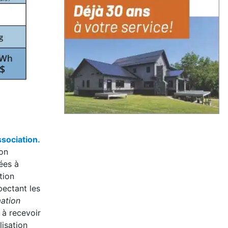
sociation.
son
ées à
tion
ectant les
mation
 à recevoir
lisation