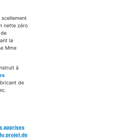
 scellement
on nette zéro
 de
ant la
ise Mme
struit à
es
bricant de
ec.
s apprises
du projet de