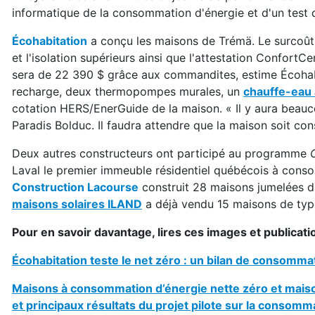
informatique de la consommation d'énergie et d'un test d’
Écohabitation
a conçu les maisons de Trémä. Le surcoût 
et l'isolation supérieurs ainsi que l'attestation ConfortC
sera de 22 390 $ grâce aux commandites, estime Écohab
recharge, deux thermopompes murales, un
chauffe-eau
cotation HERS/EnerGuide de la maison. « Il y aura beau
Paradis Bolduc. Il faudra attendre que la maison soit con
Deux autres constructeurs ont participé au programme
Laval le premier immeuble résidentiel québécois à conso
Construction Lacourse
construit 28 maisons jumelées d
maisons solaires ILAND
a déjà vendu 15 maisons de typ
Pour en savoir davantage, lires ces images et publicati
Écohabitation teste le net zéro : un bilan de consomma
Maisons à consommation d’énergie nette zéro et maiso
et principaux résultats du projet pilote sur la conso