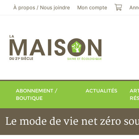
Aller au menu principal
Aller au contenu principal
Mon pa
À propos / Nous joindre
Mon compte
Ann
ABONNEMENT /
ACTUALITÉS
ART
BOUTIQUE
RÉ
Le mode de vie net zéro so