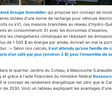
émä Groupe Immobilier
qui propose son concept de mode
ires dotées d'une borne de recharge pour véhicule électri
ovolts ou kV), ces maisons branchées au réseau d'Hydro-Qu
pants en consommeront. Et avec les économies d'essence,
ontre les changements climatiques en réduisant les émission
plus de 1 500 $ en énergie par année, écrivait en mai la por
duc : « Selon nos calculs,
il est attendu qu’une famille de c
rix d’un café par jour (environ 3 $) pour l’ensemble de s
dans le quartier Jardins du Coteau, à Mascouche (Lanaudièr
 et grâce à l'aide financière du ministère fédéral
Ressourc
6 le concept de rendement énergétique net zéro que le Ca
ir de 2030. Voici un tableau expliquant les avantages d'un