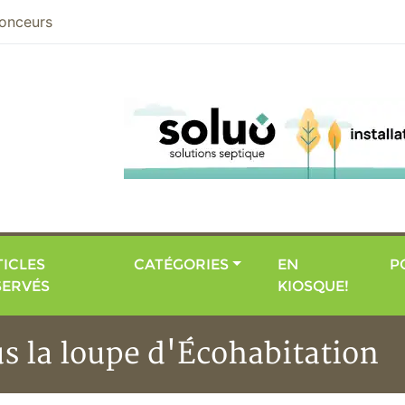
nier
onceurs
ICLES
CATÉGORIES
EN
P
SERVÉS
KIOSQUE!
us la loupe d'Écohabitation