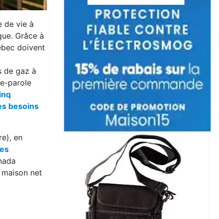
 de vie à
que. Grâce à
ébec doivent
s de gaz à
te-parole
inq
es besoins
e), en
es
nada
e maison net