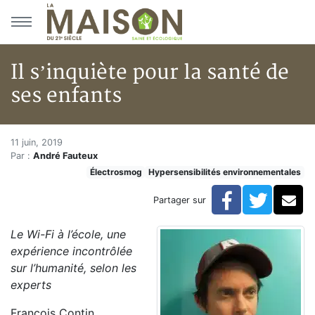
Aller au menu principal
Aller au contenu principal
Il s’inquiète pour la santé de
ses enfants
Il s’inquiète pour la santé de s
Accueil
11 juin, 2019
Par :
André Fauteux
Articles
Électrosmog
Hypersensibilités environnementales
Hypersensibilités environnementales
Il s’inquiète pour la santé de ses enfants
Facebook
Twitte
Co
Partager sur
Le Wi-Fi à l’école, une
expérience incontrôlée
sur l’humanité, selon les
experts
François Contin