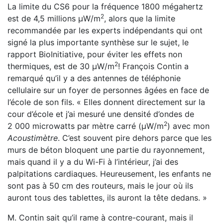
La limite du CS6 pour la fréquence 1800 mégahertz
2
est de 4,5 millions µW/m
, alors que la limite
recommandée par les experts indépendants qui ont
signé la plus importante synthèse sur le sujet, le
rapport BioInitiative, pour éviter les effets non
2
thermiques, est de 30 µW/m
! François Contin a
remarqué qu’il y a des antennes de téléphonie
cellulaire sur un foyer de personnes âgées en face de
l’école de son fils. « Elles donnent directement sur la
cour d’école et j’ai mesuré une densité d’ondes de
2
2 000 microwatts par mètre carré (µW/m
) avec mon
Acoustimètre
. C’est souvent pire dehors parce que les
murs de béton bloquent une partie du rayonnement,
mais quand il y a du Wi-Fi à l’intérieur, j’ai des
palpitations cardiaques. Heureusement, les enfants ne
sont pas à 50 cm des routeurs, mais le jour où ils
auront tous des tablettes, ils auront la tête dedans. »
M. Contin sait qu’il rame à contre-courant, mais il