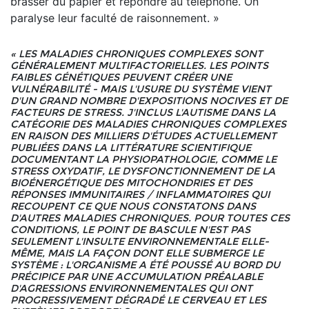
brasser du papier et répondre au téléphone. On
paralyse leur faculté de raisonnement. »
« LES MALADIES CHRONIQUES COMPLEXES SONT
GÉNÉRALEMENT MULTIFACTORIELLES. LES POINTS
FAIBLES GÉNÉTIQUES PEUVENT CRÉER UNE
VULNÉRABILITÉ - MAIS L'USURE DU SYSTÈME VIENT
D'UN GRAND NOMBRE D'EXPOSITIONS NOCIVES ET DE
FACTEURS DE STRESS. J'INCLUS L'AUTISME DANS LA
CATÉGORIE DES MALADIES CHRONIQUES COMPLEXES
EN RAISON DES MILLIERS D'ÉTUDES ACTUELLEMENT
PUBLIÉES DANS LA LITTÉRATURE SCIENTIFIQUE
DOCUMENTANT LA PHYSIOPATHOLOGIE, COMME LE
STRESS OXYDATIF, LE DYSFONCTIONNEMENT DE LA
BIOÉNERGÉTIQUE DES MITOCHONDRIES ET DES
RÉPONSES IMMUNITAIRES / INFLAMMATOIRES QUI
RECOUPENT CE QUE NOUS CONSTATONS DANS
D'AUTRES MALADIES CHRONIQUES. POUR TOUTES CES
CONDITIONS, LE POINT DE BASCULE N'EST PAS
SEULEMENT L'INSULTE ENVIRONNEMENTALE ELLE-
MÊME, MAIS LA FAÇON DONT ELLE SUBMERGE LE
SYSTÈME : L'ORGANISME A ÉTÉ POUSSÉ AU BORD DU
PRÉCIPICE PAR UNE ACCUMULATION PRÉALABLE
D'AGRESSIONS ENVIRONNEMENTALES QUI ONT
PROGRESSIVEMENT DÉGRADÉ LE CERVEAU ET LES