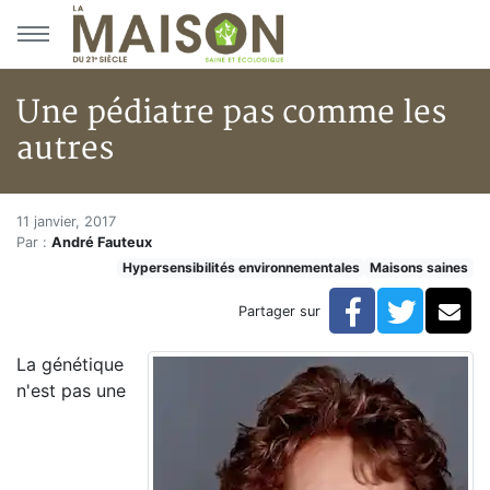
Aller au menu principal
Aller au contenu principal
Une pédiatre pas comme les
autres
Une pédiatre pas comme les au
Accueil
11 janvier, 2017
Par :
André Fauteux
Articles
Hypersensibilités environnementales
Maisons saines
Maisons saines
Hypersensibilités environnementales
Facebook
Twitte
Co
Partager sur
Une pédiatre pas comme les autres
La génétique
n'est pas une