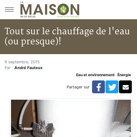
Aller au menu principal
Aller au contenu principal
Tout sur le chauffage de l'eau
(ou presque)!
Tout sur le chauffage de l'eau 
Accueil
9 septembre, 2015
Par :
André Fauteux
Articles
Eau et environnement
Énergie
Énergie
Chauffage
Facebook
Twitte
Co
Partager sur
Tout sur le chauffage de l'eau (ou presque)!