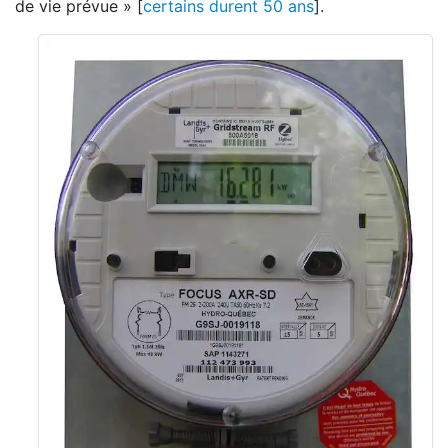
de vie prévue » [
certains durent 50 ans
].