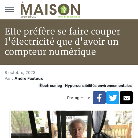
Aller au menu principal
Aller au contenu principal
Elle préfère se faire couper
l'électricité que d'avoir un
compteur numérique
Elle préfère se faire couper l'
Accueil
8 octobre, 2023
Par :
André Fauteux
Articles
Électrosmog
Hypersensibilités environnementales
Actualités
Elle préfère se faire couper l'électricité que d'avoir
Facebook
Twitte
Co
Partager sur