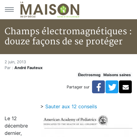
Aller au menu principal
Aller au contenu principal
Champs électromagnétiques :
douze façons de se protéger
Champs électromagnétiques : d
Accueil
2 juin, 2013
Par :
André Fauteux
Articles
Électrosmog
Maisons saines
Maisons saines
Hypersensibilités environnementales
Facebook
Twitte
Co
Partager sur
Champs électromagnétiques : douze façons de se pr
>
Sauter aux 12 conseils
Le 12
décembre
dernier,