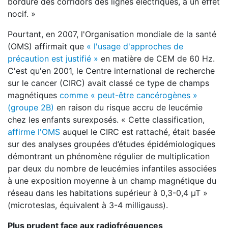
bordure des corridors des lignes électriques, a un effet
nocif. »
Pourtant, en 2007, l'Organisation mondiale de la santé
(OMS) affirmait que
« l'usage d'approches de
précaution est justifié »
en matière de CEM de 60 Hz.
C'est qu'en 2001, le Centre international de recherche
sur le cancer (CIRC) avait classé ce type de champs
magnétiques
comme « peut-être cancérogènes »
(groupe 2B)
en raison du risque accru de leucémie
chez les enfants surexposés. « Cette classification,
affirme l'OMS
auquel le CIRC est rattaché, était basée
sur des analyses groupées d’études épidémiologiques
démontrant un phénomène régulier de multiplication
par deux du nombre de leucémies infantiles associées
à une exposition moyenne à un champ magnétique du
réseau dans les habitations supérieur à 0,3-0,4 µT »
(microteslas, équivalent à 3-4 milligauss).
Plus prudent face aux radiofréquences