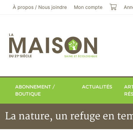
Aller au menu principal
Aller au contenu principal
Mon pa
À propos / Nous joindre
Mon compte
Ann
ABONNEMENT /
ACTUALITÉS
ART
BOUTIQUE
RÉ
La nature, un refuge en t