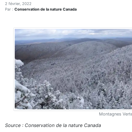
La nature, un refuge en t
Accueil
2 février, 2022
Par :
Conservation de la nature Canada
Articles
Eau et environnement
Eau et environnement
La nature, un refuge en temps de pandémie
Montagnes Verte
Source : Conservation de la nature Canada