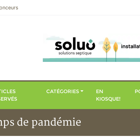
nier
onceurs
ICLES
CATÉGORIES
EN
P
SERVÉS
KIOSQUE!
emps de pandémie