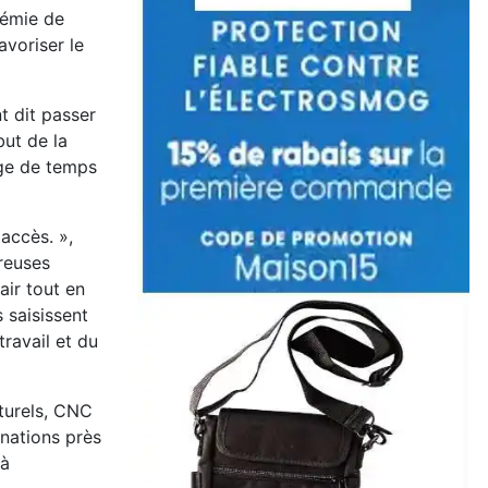
émie de
voriser le
t dit passer
but de la
age de temps
accès. »,
breuses
air tout en
s saisissent
travail et du
aturels, CNC
nations près
à