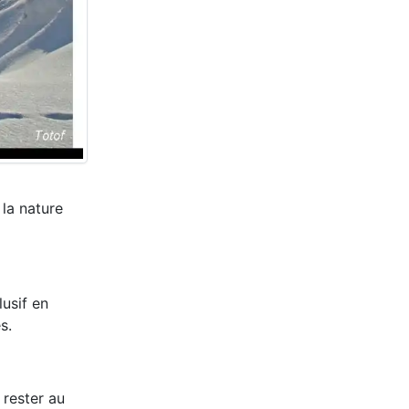
 la nature
lusif en
s.
 rester au