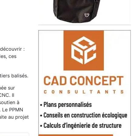
découvrir :
les, ces
ers balisés.
ée sur
CNC. Il
outien à
̂t. Le PPMN
suite au projet