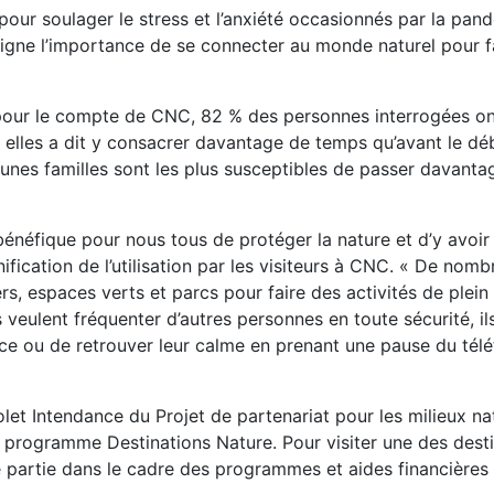
ur soulager le stress et l’anxiété occasionnés par la pand
gne l’importance de se connecter au monde naturel pour fa
 pour le compte de CNC, 82 % des personnes interrogées on
elles a dit y consacrer davantage de temps qu’avant le dé
eunes familles sont les plus susceptibles de passer davant
énéfique pour nous tous de protéger la nature et d’y avoir 
nification de l’utilisation par les visiteurs à CNC. « De nom
rs, espaces verts et parcs pour faire des activités de plein 
veulent fréquenter d’autres personnes en toute sécurité, il
cice ou de retrouver leur calme en prenant une pause du télé
let Intendance du Projet de partenariat pour les milieux n
on programme Destinations Nature. Pour visiter une des desti
ure partie dans le cadre des programmes et aides financières 