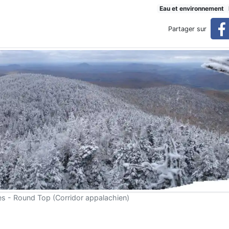
emps de pandémie
Eau et environnement
Partager sur
s - Round Top (Corridor appalachien)