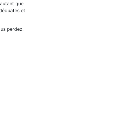
 autant que
déquates et
ous perdez.