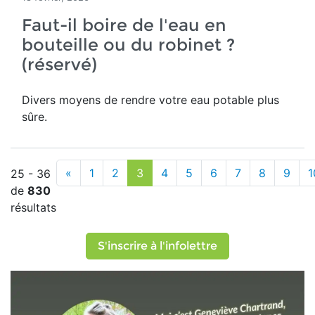
Faut-il boire de l'eau en
bouteille ou du robinet ?
(réservé)
Divers moyens de rendre votre eau potable plus
sûre.
«
1
2
3
4
5
6
7
8
9
1
25 - 36
de
830
résultats
S'inscrire à l'infolettre