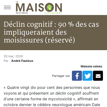
Aller au menu principal
Aller au contenu principal
Déclin cognitif : 90 % des cas
impliqueraient des
moisissures (réservé)
Déclin cognitif : 90 % des cas 
Accueil
26 mai, 2026
Par :
André Fauteux
Articles
Maisons saines
Maisons saines
Hypersensibilités environnementales
Facebook
Twitte
Co
Partager sur
Déclin cognitif : 90 % des cas impliqueraient des mois
« Quatre vingt dix pour cent des personnes que nous
voyons et qui présentent un déclin cognitif souffrent
d'une certaine forme de mycotoxicité », affirmait en
octobre dernier le célèbre neurologue américain Dale