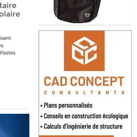
taire
olaire
isent
es
éfastes