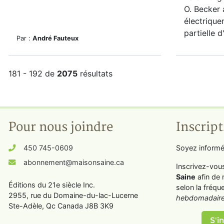
O. Becker 
électrique
partielle 
Par :
André Fauteux
181 - 192 de
2075
résultats
Pour nous joindre
Inscript
450 745-0609
Soyez informé
abonnement@maisonsaine.ca
Inscrivez-vou
Saine
afin de 
Éditions du 21e siècle Inc.
selon la fréqu
2955, rue du Domaine-du-lac-Lucerne
hebdomadaire
Ste-Adèle, Qc Canada J8B 3K9
S'in