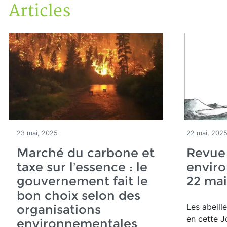
Articles
Accueil
Articles
23 mai, 2025
22 mai, 202
Marché du carbone et
Revue
taxe sur l’essence : le
envir
gouvernement fait le
22 mai
bon choix selon des
Les abeill
organisations
en cette 
environnementales