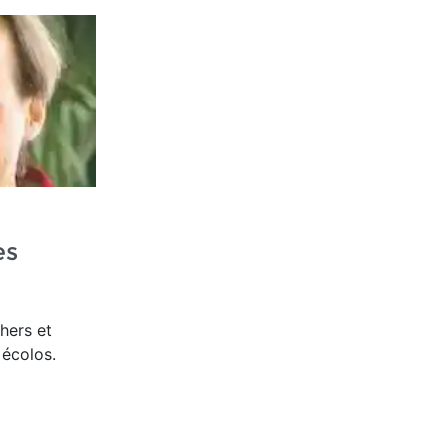
es
hers et
 écolos.