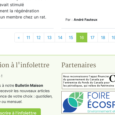
avait stimulé
ment la régénération
d'un membre chez un rat.
Par :
André Fauteux
«
11
12
13
14
15
16
17
18
1
ion à l'infolettre
Partenaires
 !
s à notre
Bulletin Maison
recevoir les nouveaux articles
ence de votre choix :
quotidien,
 ou mensuel
.
scrire à l'infolettre