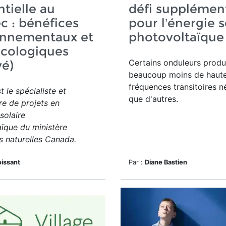
ntielle au
défi supplémen
 : bénéfices
pour l’énergie s
onnementaux et
photovoltaïque
écologiques
Certains onduleurs produ
vé)
beaucoup moins de haut
fréquences transitoires n
t le spécialiste et
que d'autres.
re de projets en
 solaire
ïque du ministère
 naturelles Canada.
issant
Par :
Diane Bastien