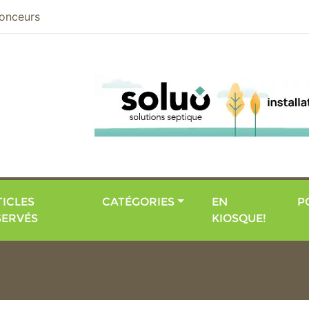
nier
onceurs
ICLES
CATÉGORIES
EN
P
SERVÉS
KIOSQUE!