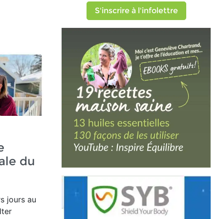
S'inscrire à l'infolettre
e
ale du
s jours au
ter