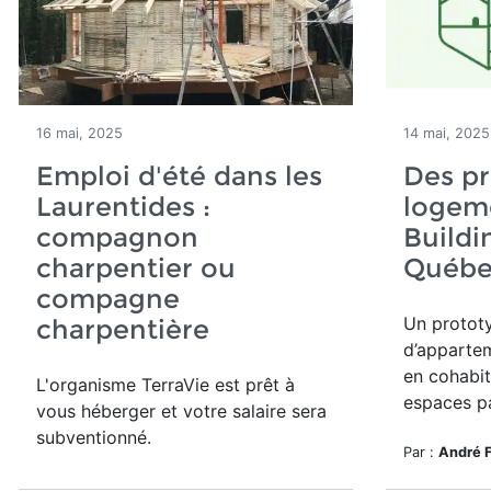
16 mai, 2025
14 mai, 2025
Emploi d'été dans les
Des p
Laurentides :
logeme
compagnon
Buildi
charpentier ou
Québe
compagne
Un
prototy
charpentière
d’appartem
en cohabit
L'organisme TerraVie est prêt à
espaces p
vous héberger et votre salaire sera
subventionné.
Par :
André 