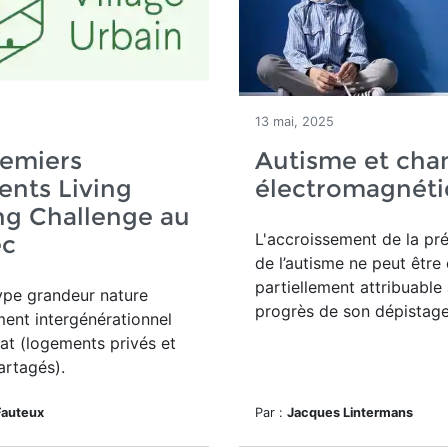
13 mai, 2025
remiers
Autisme et ch
nts Living
électromagnét
ng Challenge au
L'accroissement
de la pr
c
de l’autisme ne peut être
partiellement attribuable
pe grandeur nature
progrès de son dépistage
ent intergénérationnel
at (logements privés et
artagés).
Fauteux
Par :
Jacques Lintermans