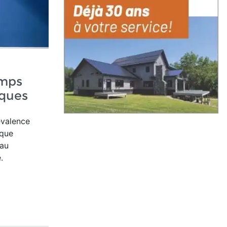
amps
iques
évalence
que
 au
.