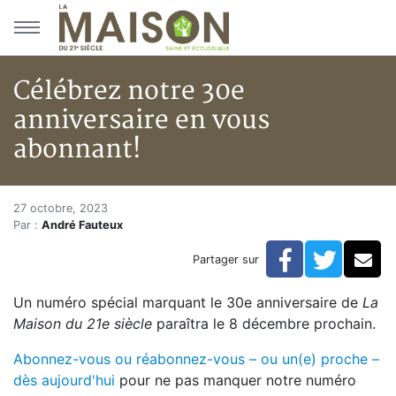
Aller au menu principal
Aller au contenu principal
Célébrez notre 30e
anniversaire en vous
abonnant!
Célébrez notre 30e anniversai
Accueil
27 octobre, 2023
Par :
André Fauteux
Articles
Actualités
Facebook
Twitte
Co
Partager sur
Célébrez notre 30e anniversaire en vous abonnant!
Un numéro spécial marquant le 30e anniversaire de
La
Maison du 21e siècle
paraîtra le 8 décembre prochain.
Abonnez-vous ou réabonnez-vous – ou un(e) proche –
dès aujourd'hui
pour ne pas manquer notre numéro