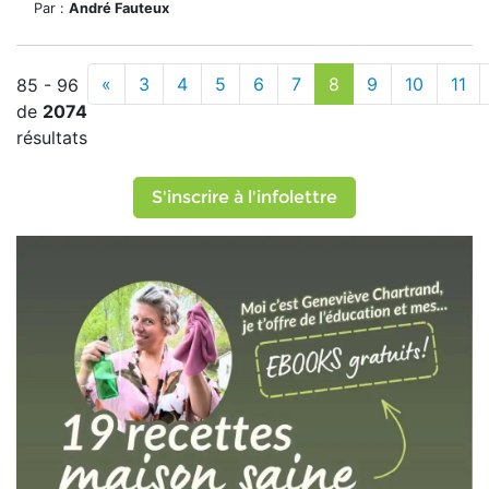
Par :
André Fauteux
«
3
4
5
6
7
8
9
10
11
85 - 96
de
2074
résultats
S'inscrire à l'infolettre