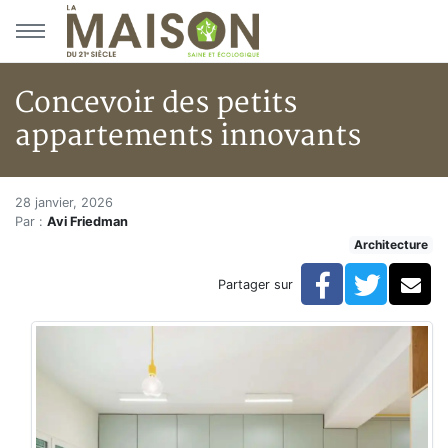
Aller au menu principal
Aller au contenu principal
Concevoir des petits
appartements innovants
Concevoir des petits appartem
Accueil
28 janvier, 2026
Par :
Avi Friedman
Articles
Architecture
Architecture
Concevoir des petits appartements innovants
Facebook
Twitte
Co
Partager sur