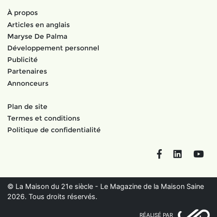
À propos
Articles en anglais
Maryse De Palma
Développement personnel
Publicité
Partenaires
Annonceurs
Plan de site
Termes et conditions
Politique de confidentialité
Facebook
LinkedIn
You
© La Maison du 21e siècle - Le Magazine de la Maison Saine
2026. Tous droits réservés.
RÉALISÉ PAR