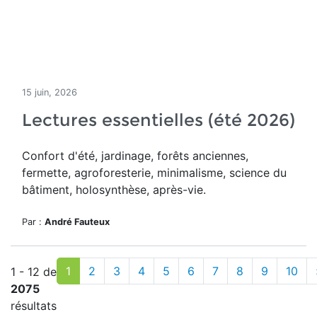
15 juin, 2026
Lectures essentielles (été 2026)
Confort d'été, jardinage, forêts anciennes,
fermette, agroforesterie, minimalisme, science du
bâtiment, holosynthèse, après-vie.
Par :
André Fauteux
1
2
3
4
5
6
7
8
9
10
1 - 12 de
2075
résultats