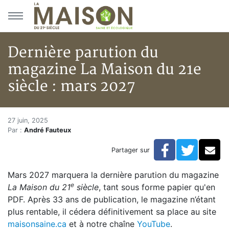
Aller au menu principal
Aller au contenu principal
Dernière parution du
magazine La Maison du 21e
siècle : mars 2027
Dernière parution du magazine 
Accueil
27 juin, 2025
Par :
André Fauteux
Articles
Actualités
Facebook
Twitte
Co
Partager sur
Dernière parution du magazine La Maison du 21e sièc
Mars 2027 marquera la dernière parution du magazine
e
La Maison du 21
siècle
, tant sous forme papier qu'en
PDF. Après 33 ans de publication, le magazine n’étant
plus rentable, il cédera définitivement sa place au site
maisonsaine.ca
et à notre chaîne
YouTube
.