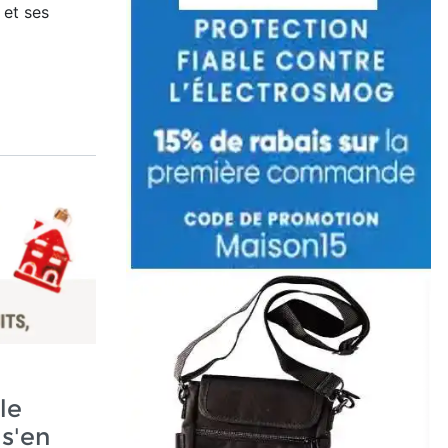
 et ses
le
s'en