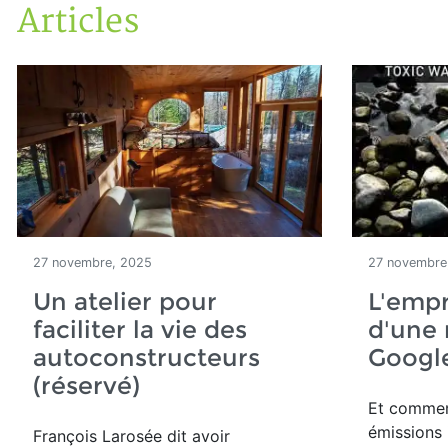
Articles
Accueil
Articles
27 novembre, 2025
27 novembre
Un atelier pour
L'emp
faciliter la vie des
d'une
autoconstructeurs
Googl
(réservé)
Et commen
émissions
François Larosée dit avoir