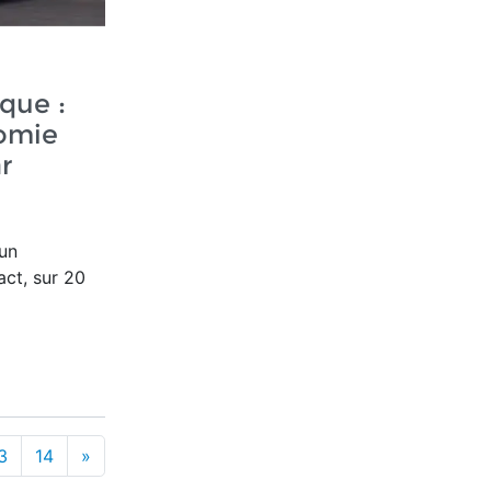
que :
omie
r
un
ct, sur 20
3
14
»