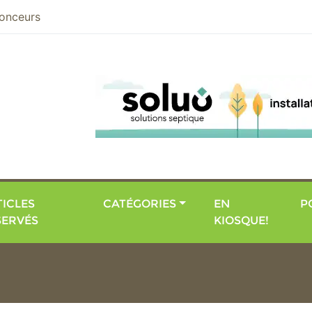
nier
onceurs
ICLES
CATÉGORIES
EN
P
SERVÉS
KIOSQUE!