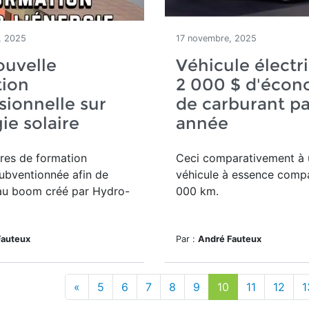
, 2025
17 novembre, 2025
ouvelle
Véhicule électri
tion
2 000 $ d'écon
sionnelle sur
de carburant pa
gie solaire
année
res de formation
Ceci comparativement à 
ubventionnée afin de
véhicule à essence compa
au boom créé par Hydro-
000 km.
Fauteux
Par :
André Fauteux
«
5
6
7
8
9
10
11
12
1