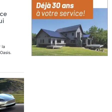
nce
ui
 la
Oasis.