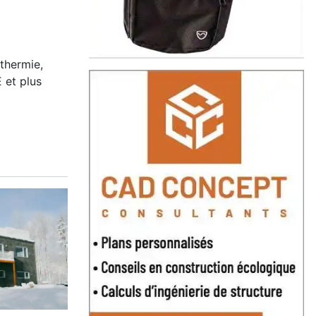
othermie,
 et plus