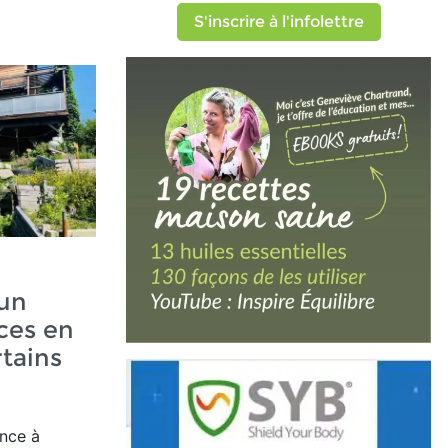
S'inscrire à l'infolettre
 un
ces en
tains
ance à