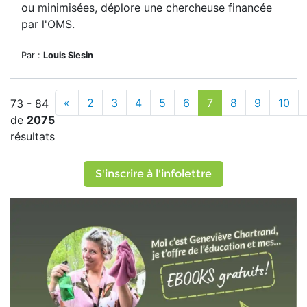
ou minimisées, déplore une chercheuse financée
par l'OMS.
Par :
Louis Slesin
«
2
3
4
5
6
7
8
9
10
73 - 84
de
2075
résultats
S'inscrire à l'infolettre