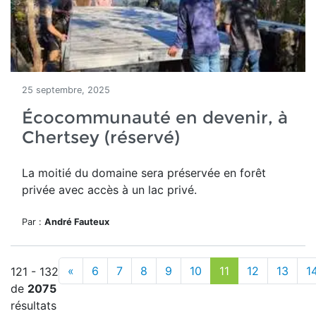
25 septembre, 2025
Écocommunauté en devenir, à
Chertsey (réservé)
La moitié du domaine
sera préservée en forêt
privée avec accès à un lac privé.
Par :
André Fauteux
«
6
7
8
9
10
11
12
13
1
121 - 132
de
2075
résultats