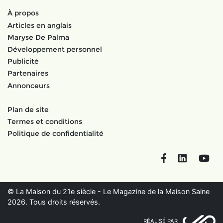
À propos
Articles en anglais
Maryse De Palma
Développement personnel
Publicité
Partenaires
Annonceurs
Plan de site
Termes et conditions
Politique de confidentialité
Facebook
LinkedIn
You
© La Maison du 21e siècle - Le Magazine de la Maison Saine
2026. Tous droits réservés.
RÉALISÉ PAR